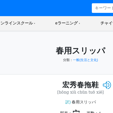
(current)
(current)
オンラインスクール
eラーニング
チャイ
春用スリッパ
分類：
一般(生活と文化)
宏秀春拖鞋
[hóng xiù chūn tuō xié]
訳)
春用スリッパ