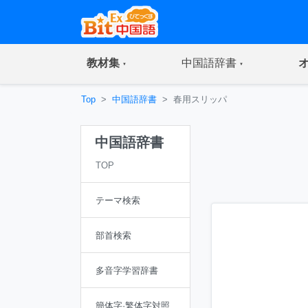
(current)
(current)
教材集
中国語辞書
Top
中国語辞書
春用スリッパ
中国語辞書
TOP
テーマ検索
部首検索
多音字学習辞書
簡体字·繁体字対照