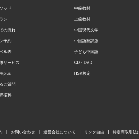
ソッド
中級教材
ラン
上級教材
での流れ
中国現代文学
ン予約
中国語翻訳版
ベル表
子ども中国語
修サービス
CD・DVD
plus
HSK検定
るご質問
师招聘
約
|
お問い合わせ
|
運営会社について
|
リンク自由
|
特定商取引法