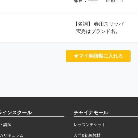
宀
部首：
画数：
4
【名詞】 春用スリッパ
宏秀はブランド名。
★マイ単語帳に入れる
ラインスクール
チャイナモール
・講師
レッスンチケット
カリキュラム
入門&初級教材