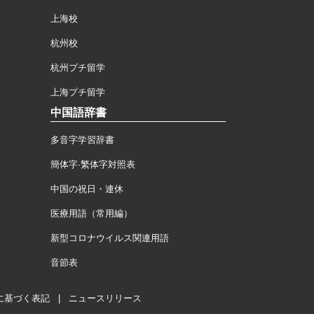
上海校
杭州校
杭州プチ留学
上海プチ留学
中国語辞書
多音字学習辞書
簡体字·繁体字対照表
中国の祝日・連休
医療用語（常用編）
新型コロナウイルス関連用語
音節表
に基づく表記
|
ニュースリリース