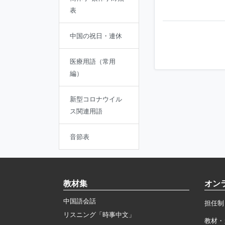
表
中国の祝日・連休
医療用語（常用
編）
新型コロナウイル
ス関連用語
音節表
教材集
オン
中国語会話
担任制
リスニング「時事中文」
教材・