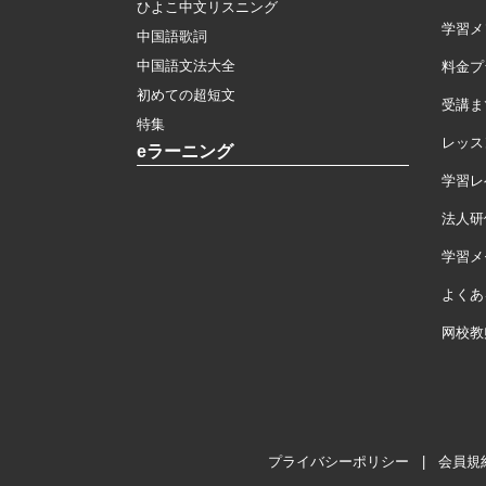
ひよこ中文リスニング
学習メ
中国語歌詞
中国語文法大全
料金プ
初めての超短文
受講ま
特集
レッス
eラーニング
学習レ
法人研
学習メモ
よくあ
网校教
プライバシーポリシー
|
会員規