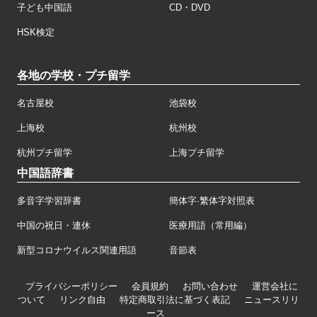
子ども中国語
CD・DVD
HSK検定
各地の学校・プチ留学
名古屋校
池袋校
上海校
杭州校
杭州プチ留学
上海プチ留学
中国語辞書
多音字学習辞書
簡体字·繁体字対照表
中国の祝日・連休
医療用語（常用編）
新型コロナウイルス関連用語
音節表
プライバシーポリシー
会員規約
お問い合わせ
運営会社に
ついて
リンク自由
特定商取引法に基づく表記
ニュースリリ
ース