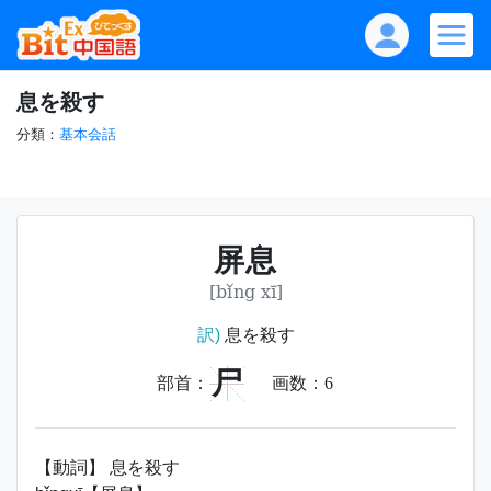
息を殺す
分類：
基本会話
屏息
[bǐng xī]
訳)
息を殺す
尸
部首：
画数：
6
【動詞】 息を殺す