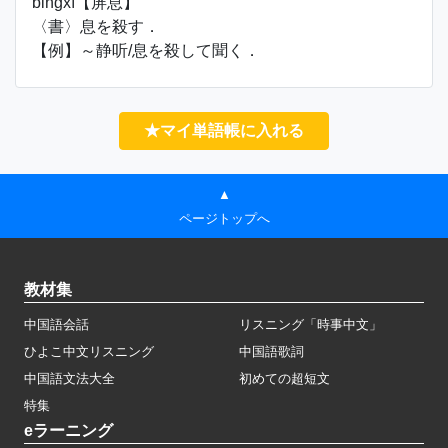
bǐngxī【屏息】
〈書〉息を殺す．
【例】～静听/息を殺して聞く．
★マイ単語帳に入れる
▲
ページトップへ
教材集
中国語会話
リスニング「時事中文」
ひよこ中文リスニング
中国語歌詞
中国語文法大全
初めての超短文
特集
eラーニング