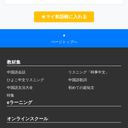
★マイ単語帳に入れる
▲
ページトップへ
教材集
中国語会話
リスニング「時事中文」
ひよこ中文リスニング
中国語歌詞
中国語文法大全
初めての超短文
特集
eラーニング
オンラインスクール