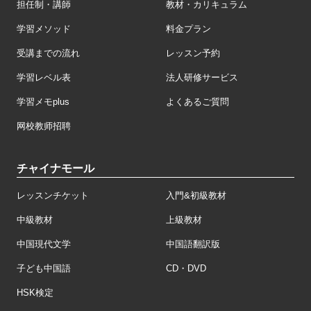
担任制・講師
教材・カリキュラム
学習メソッド
料金プラン
受講までの流れ
レッスン予約
学習レベル表
法人研修サービス
学習メモplus
よくあるご質問
网校教师招聘
チャイナモール
レッスンチケット
入門&初級教材
中級教材
上級教材
中国現代文学
中国語翻訳版
子ども中国語
CD・DVD
HSK検定