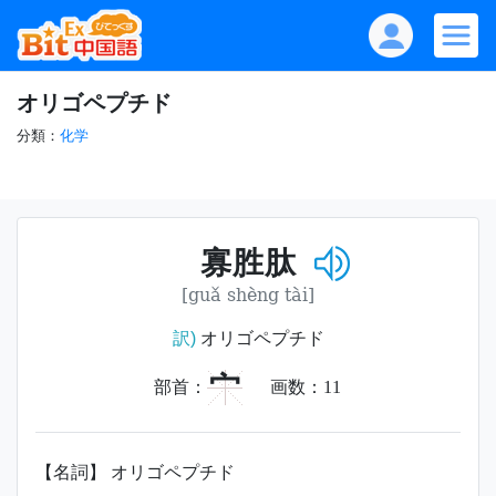
オリゴペプチド
分類：
化学
寡胜肽
[guǎ shèng tài]
訳)
オリゴペプチド
宀
部首：
画数：
11
【名詞】 オリゴペプチド