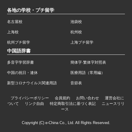
各地の学校・プチ留学
名古屋校
池袋校
上海校
杭州校
杭州プチ留学
上海プチ留学
中国語辞書
多音字学習辞書
簡体字·繁体字対照表
中国の祝日・連休
医療用語（常用編）
新型コロナウイルス関連用語
音節表
プライバシーポリシー
会員規約
お問い合わせ
運営会社に
ついて
リンク自由
特定商取引法に基づく表記
ニュースリリ
ース
Copyright (C) e-China Co., Ltd. All Rights Reserved.