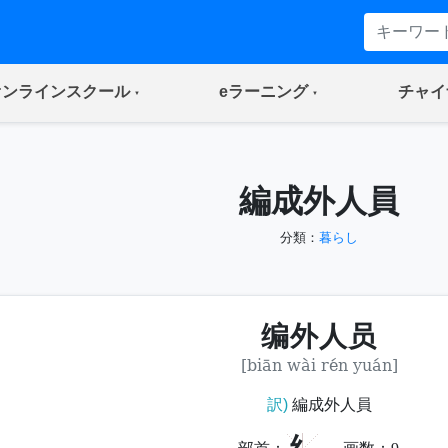
(current)
(current)
オンラインスクール
eラーニング
チャイ
編成外人員
分類：
暮らし
编外人员
[biān wài rén yuán]
訳)
編成外人員