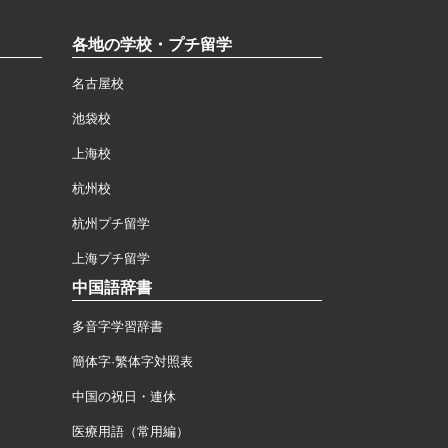
各地の学校・プチ留学
名古屋校
池袋校
上海校
杭州校
杭州プチ留学
上海プチ留学
中国語辞書
多音字学習辞書
簡体字·繁体字対照表
中国の祝日・連休
医療用語（常用編）