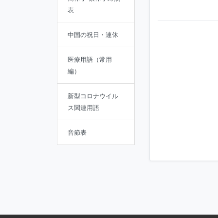
表
中国の祝日・連休
医療用語（常用
編）
新型コロナウイル
ス関連用語
音節表