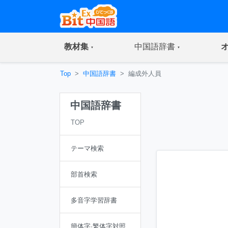
(current)
(current)
教材集
中国語辞書
Top
中国語辞書
編成外人員
中国語辞書
TOP
テーマ検索
部首検索
多音字学習辞書
簡体字·繁体字対照