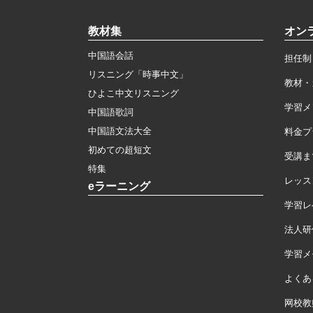
教材集
オン
中国語会話
担任制
リスニング「時事中文」
教材・
ひよこ中文リスニング
学習メ
中国語歌詞
中国語文法大全
料金プ
初めての超短文
受講ま
特集
レッス
eラーニング
学習レ
法人研
学習メモ
よくあ
网校教