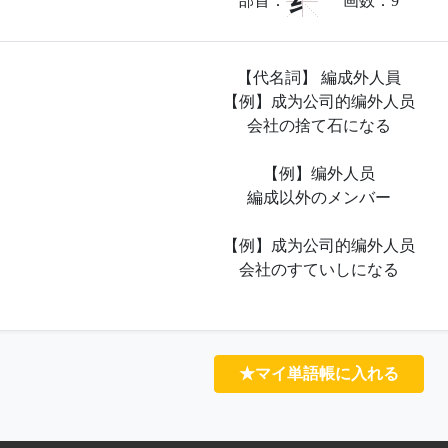
纟
部首：
画数：
9
【代名詞】 編成外人員
【例】成为公司的编外人员
会社の捨て石になる
【例】编外人员
編成以外のメンバー
【例】成为公司的编外人员
会社のすていしになる
★マイ単語帳に入れる