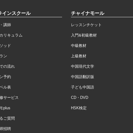
ラインスクール
チャイナモール
・講師
レッスンチケット
カリキュラム
入門&初級教材
ソッド
中級教材
ラン
上級教材
での流れ
中国現代文学
ン予約
中国語翻訳版
ベル表
子ども中国語
修サービス
CD・DVD
plus
HSK検定
るご質問
师招聘