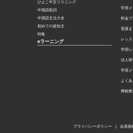
ひよこ中文リスニング
学習メ
中国語歌詞
中国語文法大全
料金プ
初めての超短文
受講ま
特集
レッス
eラーニング
学習レ
法人研
学習メモ
よくあ
网校教
プライバシーポリシー
|
会員規