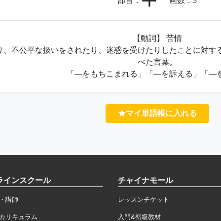
牛
部首：
画数：
3
【動詞】 苦情
り、不公平な扱いをされたり、迷惑を受けたりしたことに対す
べた言葉。
「―をもちこまれる」「―を訴える」「―
★マイ単語帳に入れる
ラインスクール
チャイナモール
・講師
レッスンチケット
カリキュラム
入門&初級教材