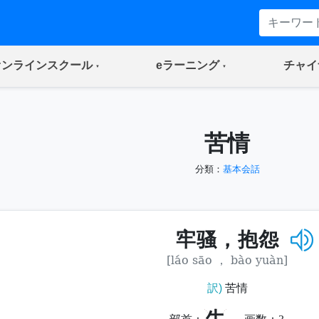
(current)
(current)
オンラインスクール
eラーニング
チャイ
苦情
分類：
基本会話
牢骚，抱怨
[láo sāo ， bào yuàn]
訳)
苦情