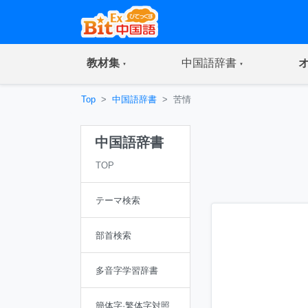
(current)
(current)
教材集
中国語辞書
Top
中国語辞書
苦情
中国語辞書
TOP
テーマ検索
部首検索
多音字学習辞書
簡体字·繁体字対照