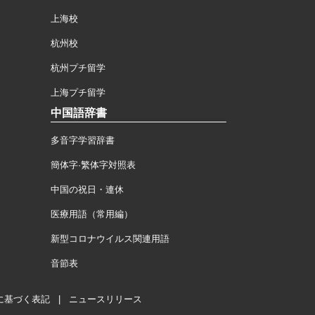
上海校
杭州校
杭州プチ留学
上海プチ留学
中国語辞書
多音字学習辞書
簡体字·繁体字対照表
中国の祝日・連休
医療用語（常用編）
新型コロナウイルス関連用語
音節表
に基づく表記
|
ニュースリリース