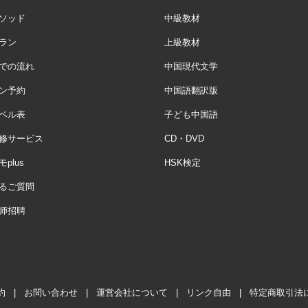
ソッド
中級教材
ラン
上級教材
での流れ
中国現代文学
ン予約
中国語翻訳版
ベル表
子ども中国語
修サービス
CD・DVD
plus
HSK検定
るご質問
师招聘
約
|
お問い合わせ
|
運営会社について
|
リンク自由
|
特定商取引法