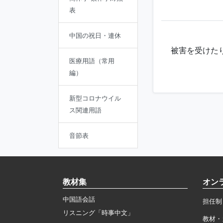
表
中国の祝日・連休
被害を受けた
医療用語（常用
編）
新型コロナウイル
ス関連用語
音節表
教材集
オン
中国語会話
担任制
リスニング「時事中文」
教材・