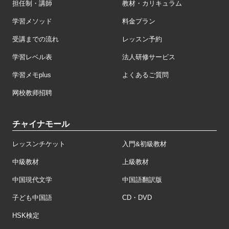
担任制・講師
教材・カリキュラム
学習メソッド
料金プラン
受講までの流れ
レッスン予約
学習レベル表
法人研修サービス
学習メモplus
よくあるご質問
网校教师招聘
チャイナモール
レッスンチケット
入門&初級教材
中級教材
上級教材
中国現代文学
中国語翻訳版
子ども中国語
CD・DVD
HSK検定