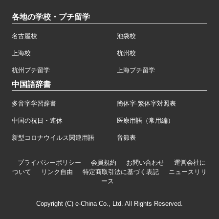
各地の学校・プチ留学
名古屋校
池袋校
上海校
杭州校
杭州プチ留学
上海プチ留学
中国語辞書
多音字学習辞書
簡体字·繁体字対照表
中国の祝日・連休
医療用語（常用編）
新型コロナウイルス関連用語
音節表
プライバシーポリシー
会員規約
お問い合わせ
運営会社に
ついて
リンク自由
特定商取引法に基づく表記
ニュースリリ
ース
Copyright (C) e-China Co., Ltd. All Rights Reserved.