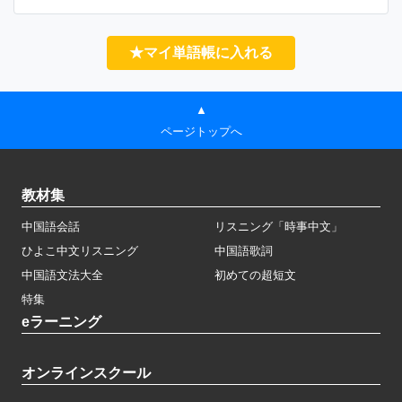
★マイ単語帳に入れる
▲
ページトップへ
教材集
中国語会話
リスニング「時事中文」
ひよこ中文リスニング
中国語歌詞
中国語文法大全
初めての超短文
特集
eラーニング
オンラインスクール