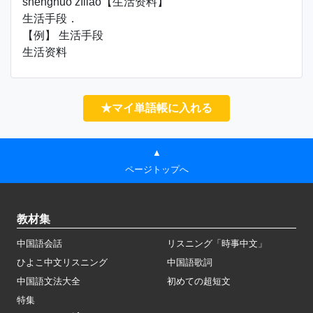
shēnghuó zīliào【生活资料】
生活手段．
【例】 生活手段
生活资料
★マイ単語帳に入れる
▲
ページトップへ
教材集
中国語会話
リスニング「時事中文」
ひよこ中文リスニング
中国語歌詞
中国語文法大全
初めての超短文
特集