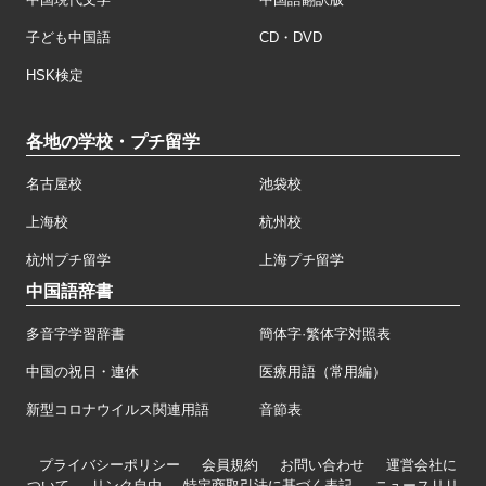
子ども中国語
CD・DVD
HSK検定
各地の学校・プチ留学
名古屋校
池袋校
上海校
杭州校
杭州プチ留学
上海プチ留学
中国語辞書
多音字学習辞書
簡体字·繁体字対照表
中国の祝日・連休
医療用語（常用編）
新型コロナウイルス関連用語
音節表
プライバシーポリシー
会員規約
お問い合わせ
運営会社に
ついて
リンク自由
特定商取引法に基づく表記
ニュースリリ