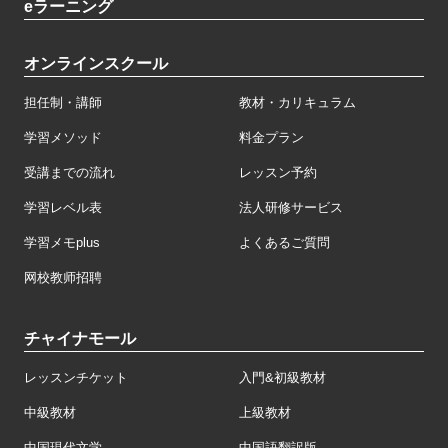
eラーニング
オンラインスクール
担任制・講師
教材・カリキュラム
学習メソッド
料金プラン
受講までの流れ
レッスン予約
学習レベル表
法人研修サービス
学習メモplus
よくあるご質問
网校教师招聘
チャイナモール
レッスンチケット
入門&初級教材
中級教材
上級教材
中国現代文学
中国語翻訳版