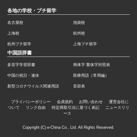
各地の学校・プチ留学
名古屋校
池袋校
上海校
杭州校
杭州プチ留学
上海プチ留学
中国語辞書
多音字学習辞書
簡体字·繁体字対照表
中国の祝日・連休
医療用語（常用編）
新型コロナウイルス関連用語
音節表
プライバシーポリシー
会員規約
お問い合わせ
運営会社に
ついて
リンク自由
特定商取引法に基づく表記
ニュースリリ
ース
Copyright (C) e-China Co., Ltd. All Rights Reserved.