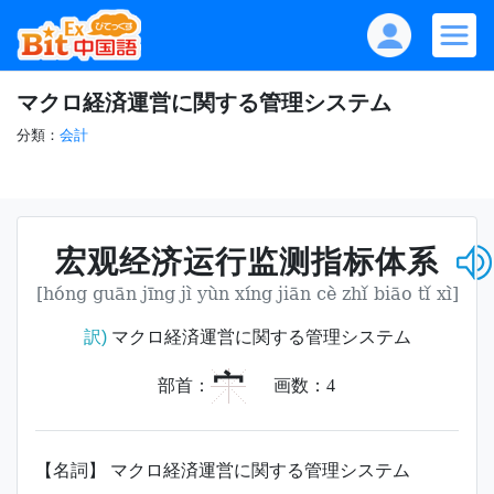
マクロ経済運営に関する管理システム
分類：
会計
宏观经济运行监测指标体系
[hóng guān jīng jì yùn xíng jiān cè zhǐ biāo tǐ xì]
訳)
マクロ経済運営に関する管理システム
宀
部首：
画数：
4
【名詞】 マクロ経済運営に関する管理システム