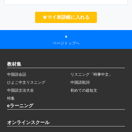
★マイ単語帳に入れる
▲
ページトップへ
教材集
中国語会話
リスニング「時事中文」
ひよこ中文リスニング
中国語歌詞
中国語文法大全
初めての超短文
特集
eラーニング
オンラインスクール