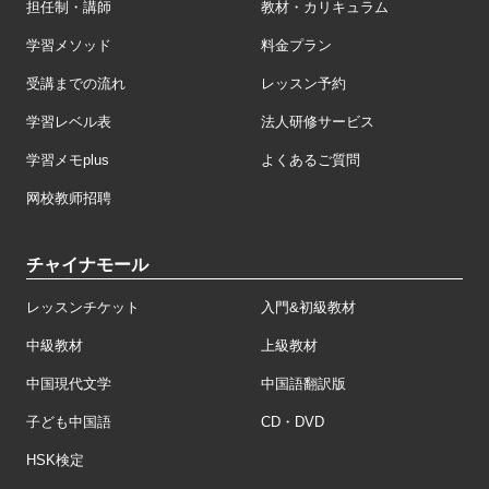
担任制・講師
教材・カリキュラム
学習メソッド
料金プラン
受講までの流れ
レッスン予約
学習レベル表
法人研修サービス
学習メモplus
よくあるご質問
网校教师招聘
チャイナモール
レッスンチケット
入門&初級教材
中級教材
上級教材
中国現代文学
中国語翻訳版
子ども中国語
CD・DVD
HSK検定