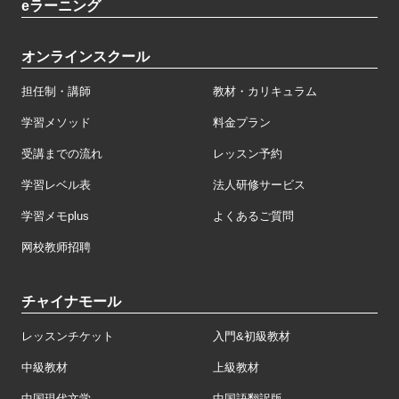
eラーニング
オンラインスクール
担任制・講師
教材・カリキュラム
学習メソッド
料金プラン
受講までの流れ
レッスン予約
学習レベル表
法人研修サービス
学習メモplus
よくあるご質問
网校教师招聘
チャイナモール
レッスンチケット
入門&初級教材
中級教材
上級教材
中国現代文学
中国語翻訳版