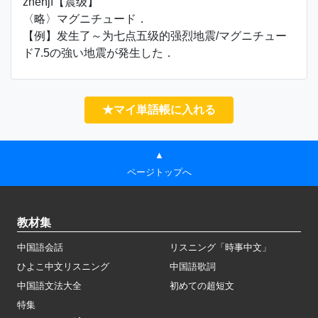
zhènjí【震级】
〈略〉マグニチュード．
【例】发生了～为七点五级的强烈地震/マグニチュー
ド7.5の強い地震が発生した．
★マイ単語帳に入れる
▲
ページトップへ
教材集
中国語会話
リスニング「時事中文」
ひよこ中文リスニング
中国語歌詞
中国語文法大全
初めての超短文
特集