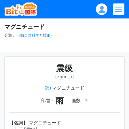
マグニチュード
分類：
一般(自然科学と技術)
震级
[zhèn jí]
訳)
マグニチュード
雨
部首：
画数：
7
【名詞】 マグニチュード