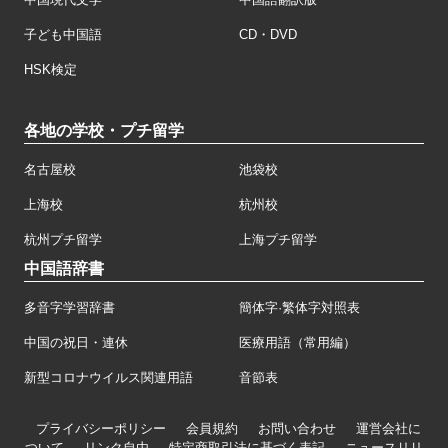
子ども中国語
CD・DVD
HSK検定
各地の学校・プチ留学
名古屋校
池袋校
上海校
杭州校
杭州プチ留学
上海プチ留学
中国語辞書
多音字学習辞書
簡体字·繁体字対照表
中国の祝日・連休
医療用語（常用編）
新型コロナウイルス関連用語
音節表
プライバシーポリシー
会員規約
お問い合わせ
運営会社に
ついて
リンク自由
特定商取引法に基づく表記
ニュースリリ