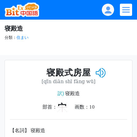
寝殿造
分類：
住まい
寝殿式房屋
[qǐn diàn shì fáng wū]
訳)
寝殿造
宀
部首：
画数：
10
【名詞】 寝殿造