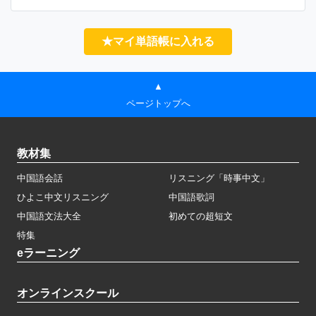
★マイ単語帳に入れる
▲
ページトップへ
教材集
中国語会話
リスニング「時事中文」
ひよこ中文リスニング
中国語歌詞
中国語文法大全
初めての超短文
特集
eラーニング
オンラインスクール