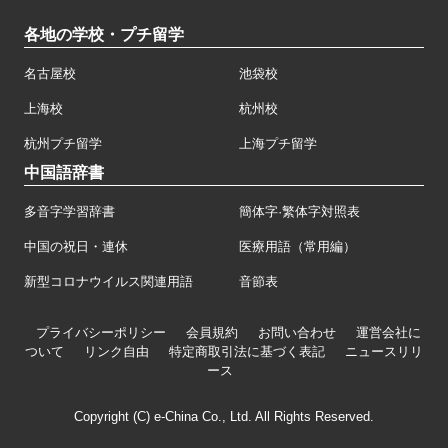
各地の学校・プチ留学
名古屋校
池袋校
上海校
杭州校
杭州プチ留学
上海プチ留学
中国語辞書
多音字学習辞書
簡体字·繁体字対照表
中国の祝日・連休
医療用語（常用編）
新型コロナウイルス関連用語
音節表
プライバシーポリシー
会員規約
お問い合わせ
運営会社に
ついて
リンク自由
特定商取引法に基づく表記
ニュースリリ
ース
Copyright (C) e-China Co., Ltd. All Rights Reserved.