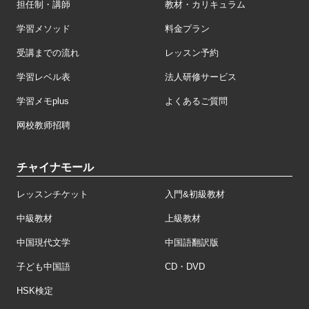
担任制・講師
教材・カリキュラム
学習メソッド
料金プラン
受講までの流れ
レッスン予約
学習レベル表
法人研修サービス
学習メモplus
よくあるご質問
网校教师招聘
チャイナモール
レッスンチケット
入門&初級教材
中級教材
上級教材
中国現代文学
中国語翻訳版
子ども中国語
CD・DVD
HSK検定