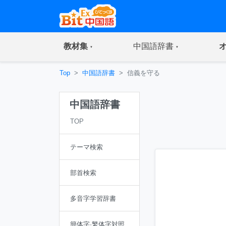
(current)
(current)
教材集
中国語辞書
Top
中国語辞書
信義を守る
中国語辞書
TOP
テーマ検索
部首検索
多音字学習辞書
簡体字·繁体字対照