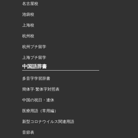
名古屋校
池袋校
上海校
杭州校
杭州プチ留学
上海プチ留学
中国語辞書
多音字学習辞書
簡体字·繁体字対照表
中国の祝日・連休
医療用語（常用編）
新型コロナウイルス関連用語
音節表