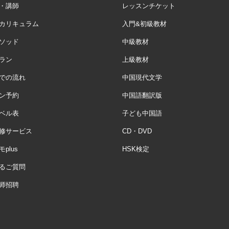
・講師
レッスンチケット
カリキュラム
入門&初級教材
ソッド
中級教材
ラン
上級教材
での流れ
中国現代文学
ン予約
中国語翻訳版
ベル表
子ども中国語
修サービス
CD・DVD
plus
HSK検定
るご質問
师招聘