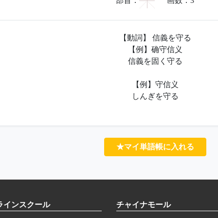
宀
部首：
画数：
3
【動詞】 信義を守る
【例】确守信义
信義を固く守る
【例】守信义
しんぎを守る
★マイ単語帳に入れる
ラインスクール
チャイナモール