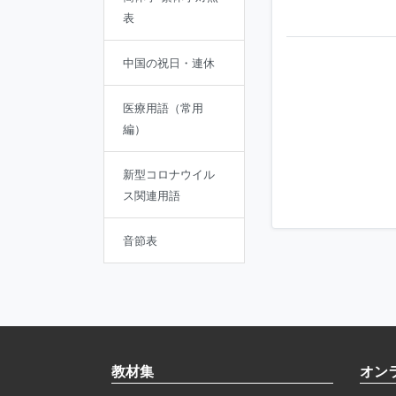
表
中国の祝日・連休
医療用語（常用
編）
新型コロナウイル
ス関連用語
音節表
教材集
オン