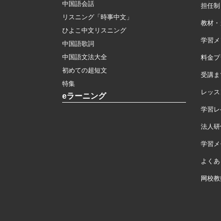
中国語会話
担任制
リスニング「時事中文」
教材・
ひよこ中文リスニング
学習メ
中国語歌詞
中国語文法大全
料金プ
初めての超短文
受講ま
特集
レッス
eラーニング
学習レ
法人研
学習メモ
よくあ
网校教