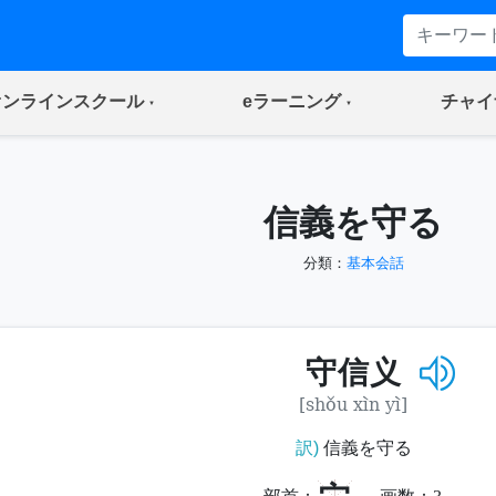
(current)
(current)
オンラインスクール
eラーニング
チャイ
信義を守る
分類：
基本会話
守信义
[shǒu xìn yì]
訳)
信義を守る