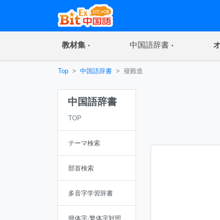
(current)
(current)
教材集
中国語辞書
Top
中国語辞書
寝殿造
中国語辞書
TOP
テーマ検索
部首検索
多音字学習辞書
簡体字·繁体字対照