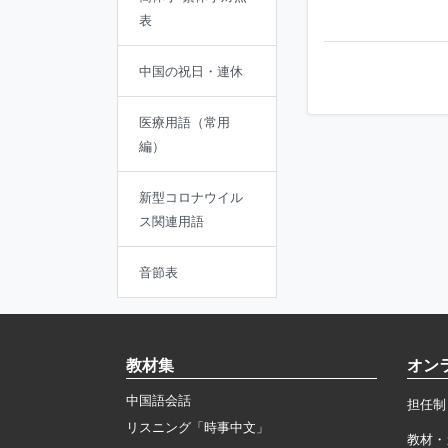
表
中国の祝日・連休
医療用語（常用
編）
新型コロナウイル
ス関連用語
音節表
教材集
オン
中国語会話
担任制
リスニング「時事中文」
教材・