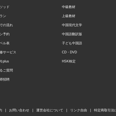
ソッド
中級教材
ラン
上級教材
での流れ
中国現代文学
ン予約
中国語翻訳版
ベル表
子ども中国語
修サービス
CD・DVD
plus
HSK検定
るご質問
师招聘
約
|
お問い合わせ
|
運営会社について
|
リンク自由
|
特定商取引法