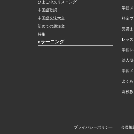
ひよこ中文リスニング
学習メ
中国語歌詞
中国語文法大全
料金プ
初めての超短文
受講ま
特集
レッス
eラーニング
学習レ
法人研
学習メモ
よくあ
网校教
プライバシーポリシー
|
会員規