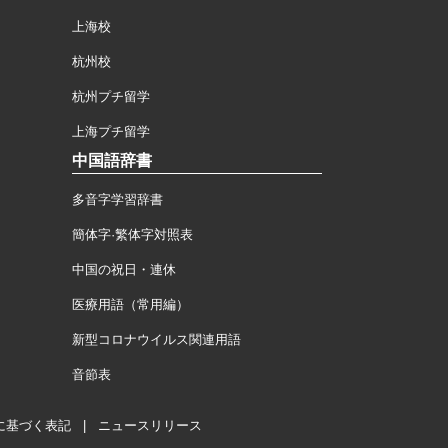
上海校
杭州校
杭州プチ留学
上海プチ留学
中国語辞書
多音字学習辞書
簡体字·繁体字対照表
中国の祝日・連休
医療用語（常用編）
新型コロナウイルス関連用語
音節表
に基づく表記
|
ニュースリリース