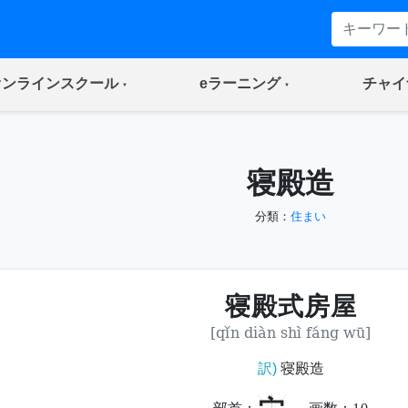
(current)
(current)
オンラインスクール
eラーニング
チャイ
寝殿造
分類：
住まい
寝殿式房屋
[qǐn diàn shì fáng wū]
訳)
寝殿造