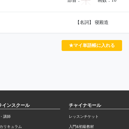
宀
部首：
画数：
10
【名詞】 寝殿造
★マイ単語帳に入れる
ラインスクール
チャイナモール
・講師
レッスンチケット
カリキュラム
入門&初級教材