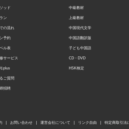
ソッド
中級教材
ラン
上級教材
での流れ
中国現代文学
ン予約
中国語翻訳版
ベル表
子ども中国語
修サービス
CD・DVD
plus
HSK検定
るご質問
师招聘
約
|
お問い合わせ
|
運営会社について
|
リンク自由
|
特定商取引法