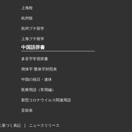
上海校
杭州校
杭州プチ留学
上海プチ留学
中国語辞書
多音字学習辞書
簡体字·繁体字対照表
中国の祝日・連休
医療用語（常用編）
新型コロナウイルス関連用語
音節表
に基づく表記
|
ニュースリリース