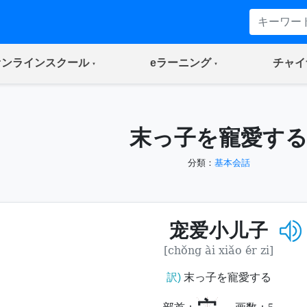
(current)
(current)
オンラインスクール
eラーニング
チャイ
末っ子を寵愛す
分類：
基本会話
宠爱小儿子
[chǒng ài xiǎo ér zi]
訳)
末っ子を寵愛する