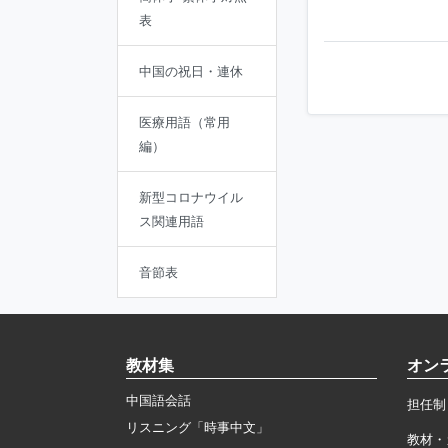
表
中国の祝日・連休
医療用語（常用
編）
新型コロナウイル
ス関連用語
音節表
教材集
オン
中国語会話
担任制
リスニング「時事中文」
教材・