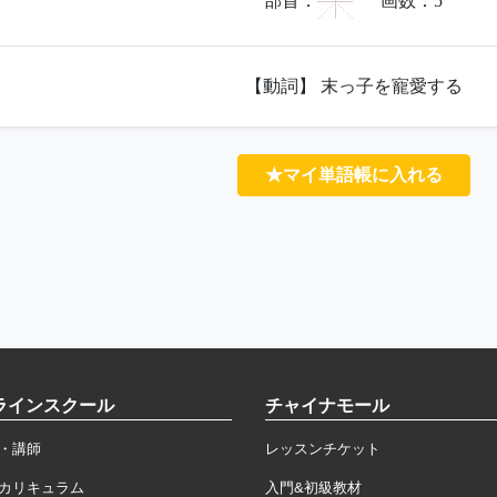
宀
部首：
画数：
5
【動詞】 末っ子を寵愛する
★マイ単語帳に入れる
ラインスクール
チャイナモール
・講師
レッスンチケット
カリキュラム
入門&初級教材