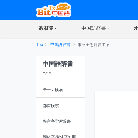
(current)
(current)
教材集
中国語辞書
Top
中国語辞書
末っ子を寵愛する
中国語辞書
TOP
テーマ検索
部首検索
多音字学習辞書
簡体字·繁体字対照