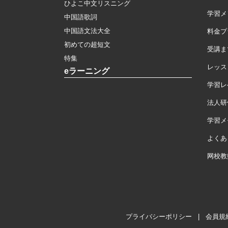
ひよこ中文リスニング
学習メ
中国語歌詞
中国語文法大全
料金プ
初めての超短文
受講ま
特集
レッス
eラーニング
学習レ
法人研
学習メモ
よくあ
网校教
プライバシーポリシー
|
会員規