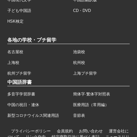
子ども中国語
CD・DVD
HSK検定
各地の学校・プチ留学
名古屋校
池袋校
上海校
杭州校
杭州プチ留学
上海プチ留学
中国語辞書
多音字学習辞書
簡体字·繁体字対照表
中国の祝日・連休
医療用語（常用編）
新型コロナウイルス関連用語
音節表
プライバシーポリシー
会員規約
お問い合わせ
運営会社に
ついて
リンク自由
特定商取引法に基づく表記
ニュースリリ