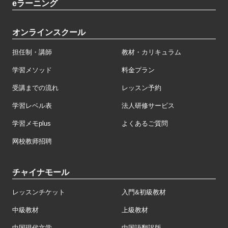
eラーニング
オンラインスクール
担任制・講師
教材・カリキュラム
学習メソッド
料金プラン
受講までの流れ
レッスン予約
学習レベル表
法人研修サービス
学習メモplus
よくあるご質問
网校教师招聘
チャイナモール
レッスンチケット
入門&初級教材
中級教材
上級教材
中国現代文学
中国語翻訳版