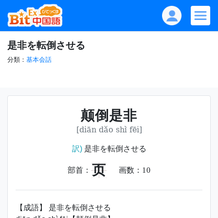
是非を転倒させる
分類：
基本会話
颠倒是非
[diān dǎo shì fēi]
訳)
是非を転倒させる
页
部首：
画数：
10
【成語】 是非を転倒させる