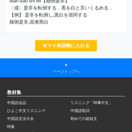
diān dǎo shì fēi【颠倒是非】
〈成〉是非を転倒する．黒を白と言いくるめる．
【例】 是非を転倒し,黒白を混同する
颠倒是非,混淆黑白
★マイ単語帳に入れる
▲
ページトップへ
教材集
中国語会話
リスニング「時事中文」
ひよこ中文リスニング
中国語歌詞
中国語文法大全
初めての超短文
特集