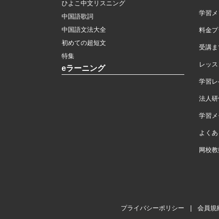
ひよこ中文リスニング
学習メ
中国語歌詞
中国語文法大全
料金プ
初めての超短文
受講ま
特集
レッス
eラーニング
学習レ
法人研
学習メモ
よくあ
网校教
プライバシーポリシー
|
会員規