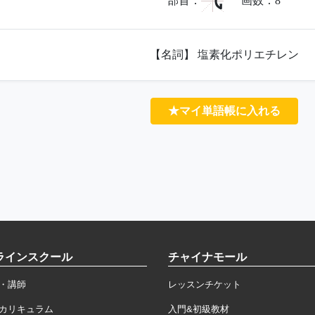
气
部首：
画数：
8
【名詞】 塩素化ポリエチレン
★マイ単語帳に入れる
ラインスクール
チャイナモール
・講師
レッスンチケット
カリキュラム
入門&初級教材