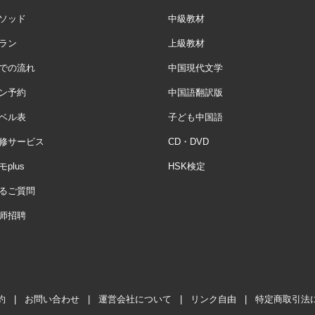
ソッド
中級教材
ラン
上級教材
での流れ
中国現代文学
ン予約
中国語翻訳版
ベル表
子ども中国語
修サービス
CD・DVD
plus
HSK検定
るご質問
师招聘
約
|
お問い合わせ
|
運営会社について
|
リンク自由
|
特定商取引法