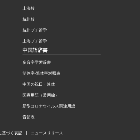
上海校
杭州校
杭州プチ留学
上海プチ留学
中国語辞書
多音字学習辞書
簡体字·繁体字対照表
中国の祝日・連休
医療用語（常用編）
新型コロナウイルス関連用語
音節表
に基づく表記
|
ニュースリリース