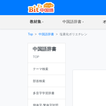
(current)
(current)
教材集
中国語辞書
Top
中国語辞書
塩素化ポリエチレン
中国語辞書
TOP
テーマ検索
部首検索
多音字学習辞書
簡体字·繁体字対照