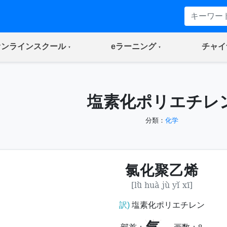
(current)
(current)
オンラインスクール
eラーニング
チャイ
塩素化ポリエチレ
分類：
化学
氯化聚乙烯
[lǜ huà jù yǐ xī]
訳)
塩素化ポリエチレン