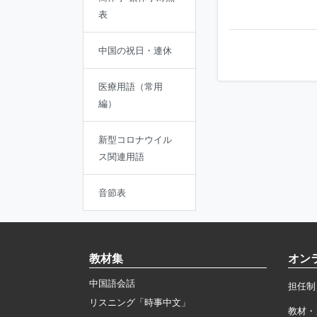
表
中国の祝日・連休
医療用語（常用
編）
新型コロナウイル
ス関連用語
音節表
教材集
オン
中国語会話
担任制
リスニング「時事中文」
教材・