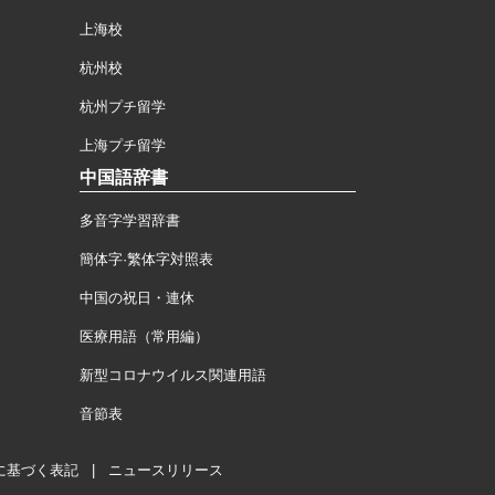
上海校
杭州校
杭州プチ留学
上海プチ留学
中国語辞書
多音字学習辞書
簡体字·繁体字対照表
中国の祝日・連休
医療用語（常用編）
新型コロナウイルス関連用語
音節表
に基づく表記
|
ニュースリリース