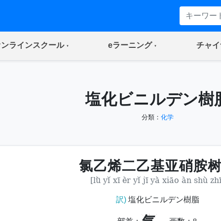
(current)
(current)
オンラインスクール
eラーニング
チャイ
塩化ビニルデン樹
分類：
化学
氯乙烯二乙基亚硝胺
[lǜ yǐ xī èr yǐ jī yà xiāo àn shù zhī
訳)
塩化ビニルデン樹脂