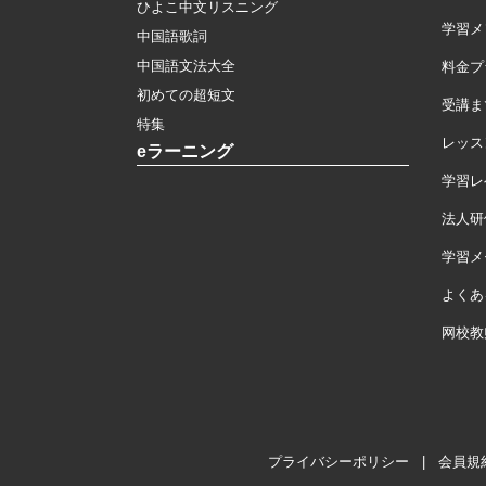
ひよこ中文リスニング
学習メ
中国語歌詞
中国語文法大全
料金プ
初めての超短文
受講ま
特集
レッス
eラーニング
学習レ
法人研
学習メモ
よくあ
网校教
プライバシーポリシー
|
会員規