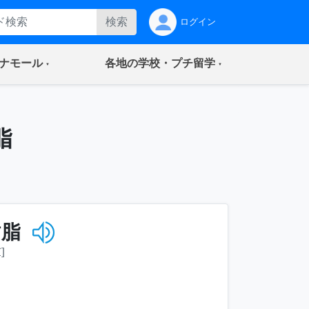
検索
ログイン
(current)
(current)
ナモール
各地の学校・プチ留学
脂
树脂
]