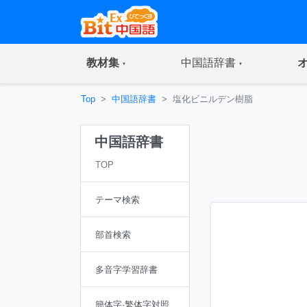
(current)
(current)
教材集
中国語辞書
Top
中国語辞書
塩化ビニルデン樹脂
中国語辞書
TOP
テーマ検索
部首検索
多音字学習辞書
簡体字·繁体字対照