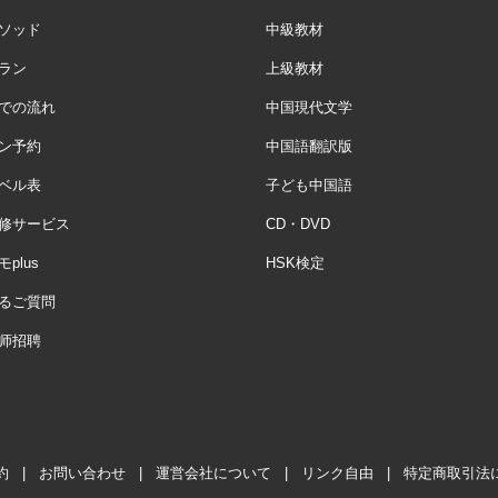
ソッド
中級教材
ラン
上級教材
での流れ
中国現代文学
ン予約
中国語翻訳版
ベル表
子ども中国語
修サービス
CD・DVD
plus
HSK検定
るご質問
师招聘
約
|
お問い合わせ
|
運営会社について
|
リンク自由
|
特定商取引法