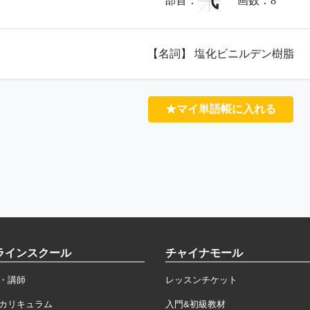
气
部首：
画数：
8
【名詞】 塩化ビニルデン樹脂
★マイ単語帳に入れる
ラインスクール
チャイナモール
・講師
レッスンチケット
カリキュラム
入門&初級教材