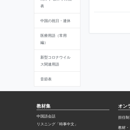
表
中国の祝日・連休
医療用語（常用
編）
新型コロナウイル
ス関連用語
音節表
教材集
オン
中国語会話
担任制
リスニング「時事中文」
教材・