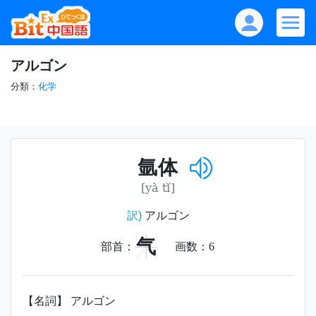
アルゴン
分類：
化学
氩体
[yà tǐ]
訳)
アルゴン
气
部首：
画数：
6
【名詞】 アルゴン