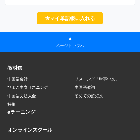
★マイ単語帳に入れる
▲
ページトップへ
教材集
中国語会話
リスニング「時事中文」
ひよこ中文リスニング
中国語歌詞
中国語文法大全
初めての超短文
特集
eラーニング
オンラインスクール