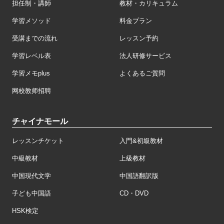
担任制・講師
教材・カリキュラム
学習メソッド
料金プラン
受講までの流れ
レッスン予約
学習レベル表
法人研修サービス
学習メモplus
よくあるご質問
网校教师招聘
チャイナモール
レッスンチケット
入門&初級教材
中級教材
上級教材
中国現代文学
中国語翻訳版
子ども中国語
CD・DVD
HSK検定