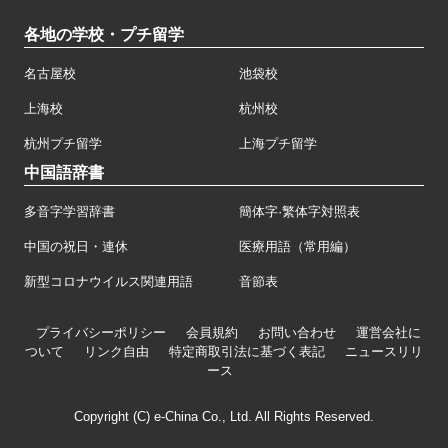
各地の学校・プチ留学
名古屋校
池袋校
上海校
杭州校
杭州プチ留学
上海プチ留学
中国語辞書
多音字学習辞書
簡体字·繁体字対照表
中国の祝日・連休
医療用語（常用編）
新型コロナウイルス関連用語
音節表
プライバシーポリシー
会員規約
お問い合わせ
運営会社に
ついて
リンク自由
特定商取引法に基づく表記
ニュースリリ
ース
Copyright (C) e-China Co., Ltd. All Rights Reserved.