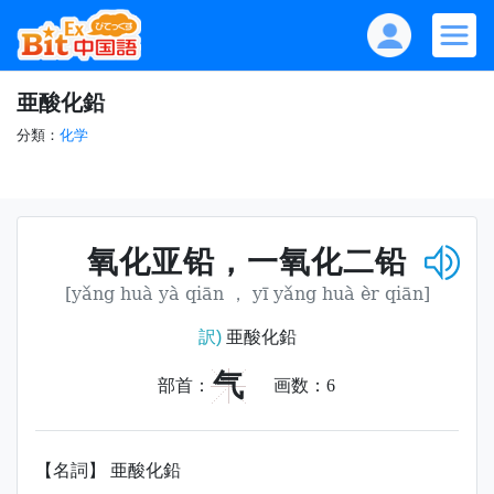
亜酸化鉛
分類：
化学
氧化亚铅，一氧化二铅
[yǎng huà yà qiān ， yī yǎng huà èr qiān]
訳)
亜酸化鉛
气
部首：
画数：
6
【名詞】 亜酸化鉛