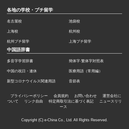
各地の学校・プチ留学
名古屋校
池袋校
上海校
杭州校
杭州プチ留学
上海プチ留学
中国語辞書
多音字学習辞書
簡体字·繁体字対照表
中国の祝日・連休
医療用語（常用編）
新型コロナウイルス関連用語
音節表
プライバシーポリシー
会員規約
お問い合わせ
運営会社に
ついて
リンク自由
特定商取引法に基づく表記
ニュースリリ
ース
Copyright (C) e-China Co., Ltd. All Rights Reserved.