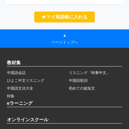
★マイ単語帳に入れる
▲
ページトップへ
教材集
中国語会話
リスニング「時事中文」
ひよこ中文リスニング
中国語歌詞
中国語文法大全
初めての超短文
特集
eラーニング
オンラインスクール