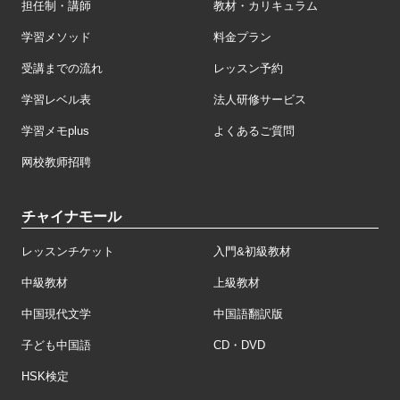
担任制・講師
教材・カリキュラム
学習メソッド
料金プラン
受講までの流れ
レッスン予約
学習レベル表
法人研修サービス
学習メモplus
よくあるご質問
网校教师招聘
チャイナモール
レッスンチケット
入門&初級教材
中級教材
上級教材
中国現代文学
中国語翻訳版
子ども中国語
CD・DVD
HSK検定