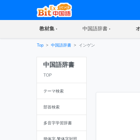
(current)
(current)
教材集
中国語辞書
Top
中国語辞書
インゲン
中国語辞書
TOP
テーマ検索
部首検索
多音字学習辞書
簡体字·繁体字対照