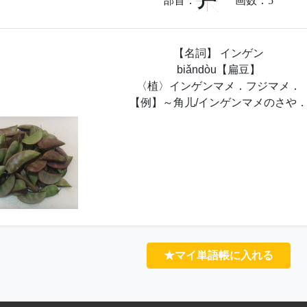
户
部首：
画数：
5
【名詞】 インゲン
biǎndòu【扁豆】
〈植〉インゲンマメ．フジマメ．
【例】～角儿/インゲンマメのさや
★マイ単語帳に入れる