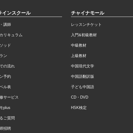
ラインスクール
チャイナモール
・講師
レッスンチケット
カリキュラム
入門&初級教材
ソッド
中級教材
ラン
上級教材
での流れ
中国現代文学
ン予約
中国語翻訳版
ベル表
子ども中国語
修サービス
CD・DVD
plus
HSK検定
るご質問
师招聘