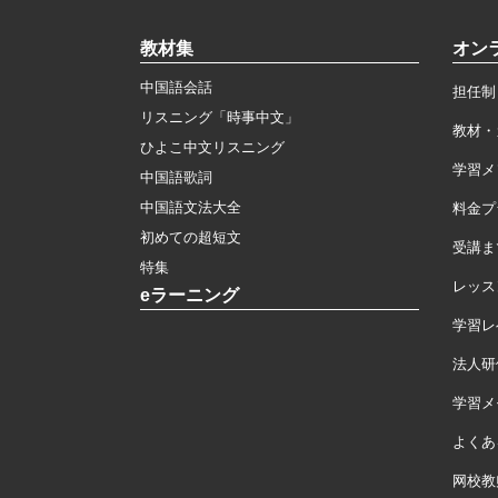
教材集
オン
中国語会話
担任制
リスニング「時事中文」
教材・
ひよこ中文リスニング
学習メ
中国語歌詞
中国語文法大全
料金プ
初めての超短文
受講ま
特集
レッス
eラーニング
学習レ
法人研
学習メモ
よくあ
网校教