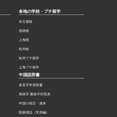
各地の学校・プチ留学
名古屋校
池袋校
上海校
杭州校
杭州プチ留学
上海プチ留学
中国語辞書
多音字学習辞書
簡体字·繁体字対照表
中国の祝日・連休
医療用語（常用編）