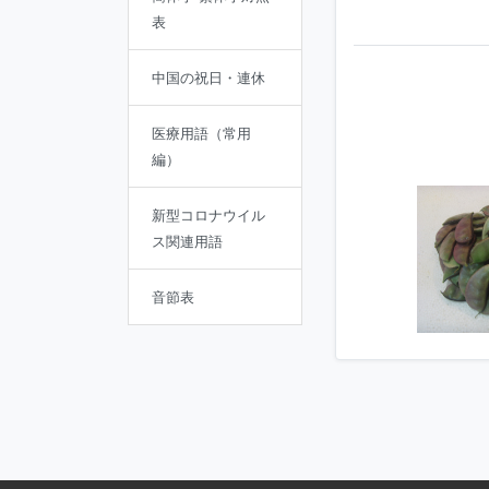
表
中国の祝日・連休
医療用語（常用
編）
新型コロナウイル
ス関連用語
音節表