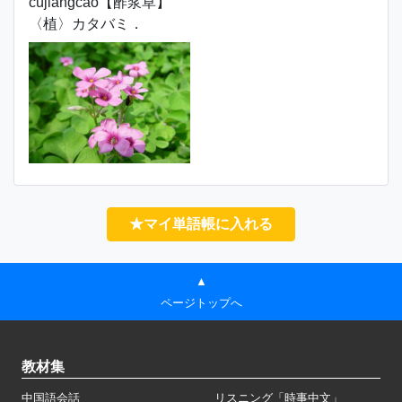
cùjiāngcǎo【酢浆草】
〈植〉カタバミ．
★マイ単語帳に入れる
▲
ページトップへ
教材集
中国語会話
リスニング「時事中文」