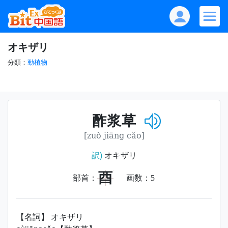
オキザリ
分類：
動植物
酢浆草
[zuò jiāng cǎo]
訳)
オキザリ
酉
部首：
画数：
5
【名詞】 オキザリ