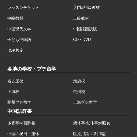
レッスンチケット
入門&初級教材
中級教材
上級教材
中国現代文学
中国語翻訳版
子ども中国語
CD・DVD
HSK検定
各地の学校・プチ留学
名古屋校
池袋校
上海校
杭州校
杭州プチ留学
上海プチ留学
中国語辞書
多音字学習辞書
簡体字·繁体字対照表
中国の祝日・連休
医療用語（常用編）