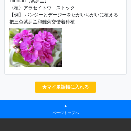
zǐluólán【紫罗兰】
〈植〉アラセイトウ．ストック．
【例】 パンジーとデージーをたがいちがいに植える
把三色紫罗兰和雏菊交错着种植
★マイ単語帳に入れる
▲
ページトップへ