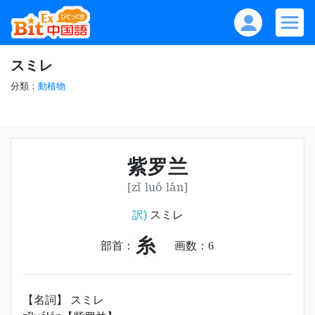
スミレ
分類：
動植物
紫罗兰
[zǐ luó lán]
訳)
スミレ
糸
部首：
画数：
6
【名詞】 スミレ