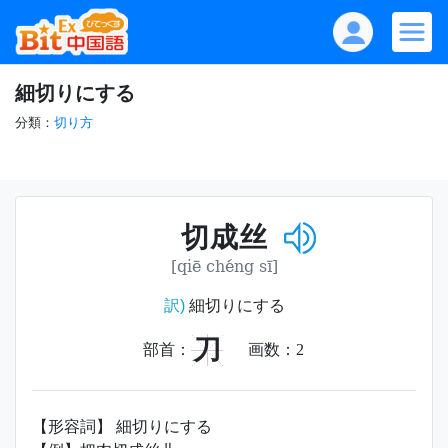
細切りにする
分類：
切り方
切成丝
[qiē chéng sī]
訳)
細切りにする
刀
部首：
画数：
2
【形容詞】 細切りにする