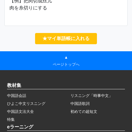
【例】把肉切成丝儿
肉を糸切りにする
★マイ単語帳に入れる
▲
ページトップへ
教材集
中国語会話
リスニング「時事中文」
ひよこ中文リスニング
中国語歌詞
中国語文法大全
初めての超短文
特集
eラーニング