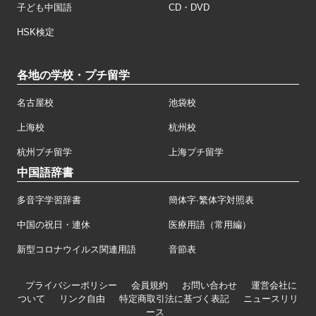
子ども中国語
CD・DVD
HSK検定
各地の学校・プチ留学
名古屋校
池袋校
上海校
杭州校
杭州プチ留学
上海プチ留学
中国語辞書
多音字学習辞書
簡体字·繁体字対照表
中国の祝日・連休
医療用語（常用編）
新型コロナウイルス関連用語
音節表
プライバシーポリシー
会員規約
お問い合わせ
運営会社に
ついて
リンク自由
特定商取引法に基づく表記
ニュースリリ
ース