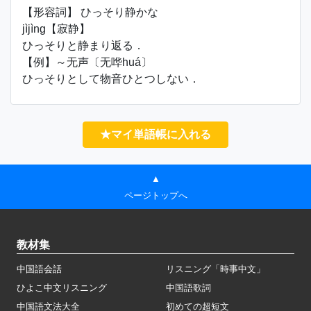
【形容詞】 ひっそり静かな
jìjìng【寂静】
ひっそりと静まり返る．
【例】～无声〔无哗huá〕
ひっそりとして物音ひとつしない．
★マイ単語帳に入れる
▲
ページトップへ
教材集
中国語会話
リスニング「時事中文」
ひよこ中文リスニング
中国語歌詞
中国語文法大全
初めての超短文