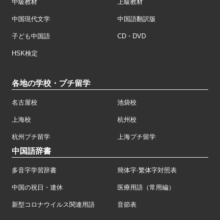
中級教材
上級教材
中国現代文学
中国語翻訳版
子ども中国語
CD・DVD
HSK検定
各地の学校・プチ留学
名古屋校
池袋校
上海校
杭州校
杭州プチ留学
上海プチ留学
中国語辞書
多音字学習辞書
簡体字·繁体字対照表
中国の祝日・連休
医療用語（常用編）
新型コロナウイルス関連用語
音節表