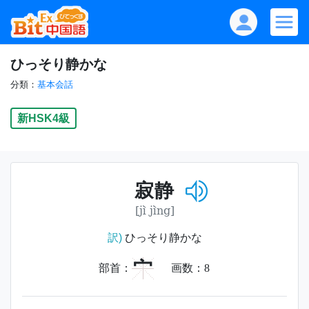
ひっそり静かな
分類：
基本会話
新HSK4級
寂静
[jì jìng]
訳)
ひっそり静かな
宀
部首：
画数：
8