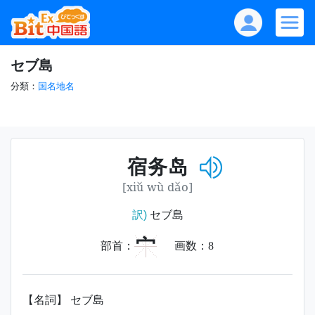
セブ島
分類：
国名地名
宿务岛
[xiǔ wù dǎo]
訳)
セブ島
宀
部首：
画数：
8
【名詞】 セブ島