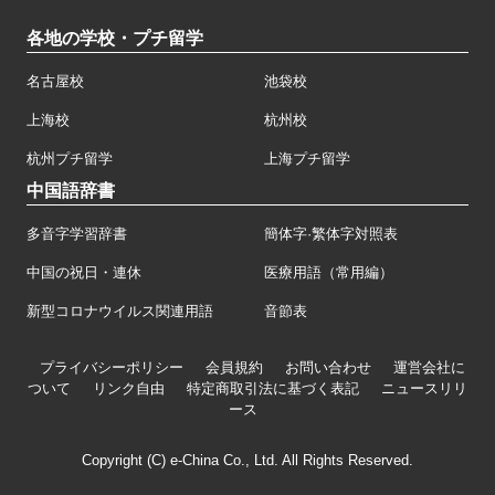
各地の学校・プチ留学
名古屋校
池袋校
上海校
杭州校
杭州プチ留学
上海プチ留学
中国語辞書
多音字学習辞書
簡体字·繁体字対照表
中国の祝日・連休
医療用語（常用編）
新型コロナウイルス関連用語
音節表
プライバシーポリシー
会員規約
お問い合わせ
運営会社に
ついて
リンク自由
特定商取引法に基づく表記
ニュースリリ
ース
Copyright (C) e-China Co., Ltd. All Rights Reserved.