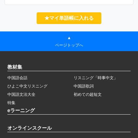
★マイ単語帳に入れる
▲
ページトップへ
教材集
中国語会話
リスニング「時事中文」
ひよこ中文リスニング
中国語歌詞
中国語文法大全
初めての超短文
特集
eラーニング
オンラインスクール