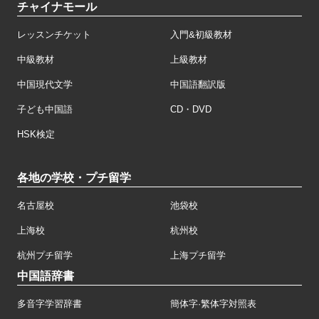
チャイナモール
レッスンチケット
入門&初級教材
中級教材
上級教材
中国現代文学
中国語翻訳版
子ども中国語
CD・DVD
HSK検定
各地の学校・プチ留学
名古屋校
池袋校
上海校
杭州校
杭州プチ留学
上海プチ留学
中国語辞書
多音字学習辞書
簡体字·繁体字対照表