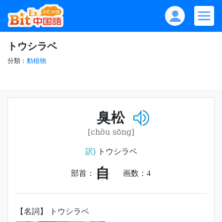
トウシラベ
分類：
動植物
臭松
[chòu sōng]
訳)
トウシラベ
自
部首：
画数：
4
【名詞】 トウシラベ