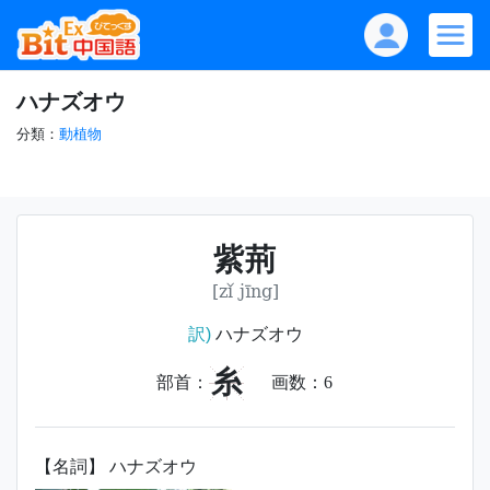
ハナズオウ
分類：
動植物
紫荊
[zǐ jīng]
訳)
ハナズオウ
糸
部首：
画数：
6
【名詞】 ハナズオウ