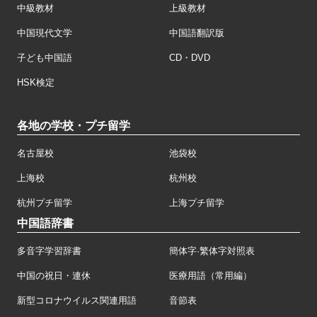
中級教材
上級教材
中国現代文学
中国語翻訳版
子ども中国語
CD・DVD
HSK検定
各地の学校・プチ留学
名古屋校
池袋校
上海校
杭州校
杭州プチ留学
上海プチ留学
中国語辞書
多音字学習辞書
簡体字·繁体字対照表
中国の祝日・連休
医療用語（常用編）
新型コロナウイルス関連用語
音節表