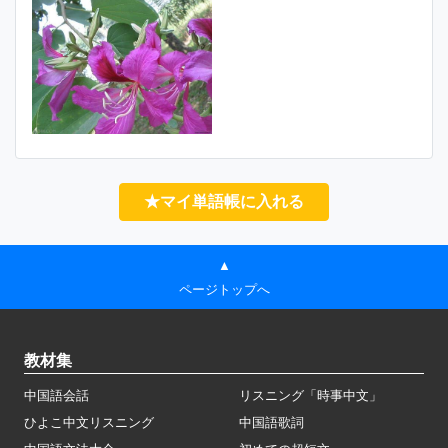
★マイ単語帳に入れる
▲
ページトップへ
教材集
中国語会話
リスニング「時事中文」
ひよこ中文リスニング
中国語歌詞