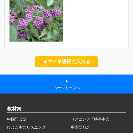
★マイ単語帳に入れる
▲
ページトップへ
教材集
中国語会話
リスニング「時事中文」
ひよこ中文リスニング
中国語歌詞