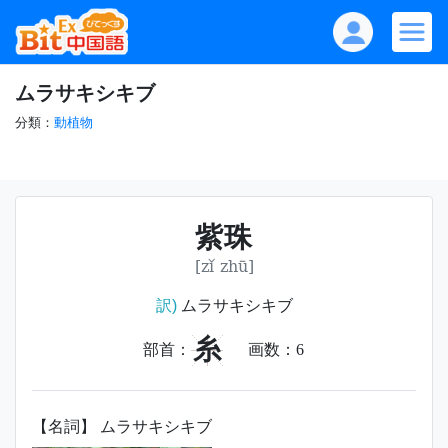
ムラサキシキブ
分類：
動植物
紫珠
[zǐ zhū]
訳)
ムラサキシキブ
糸
部首：
画数：
6
【名詞】 ムラサキシキブ