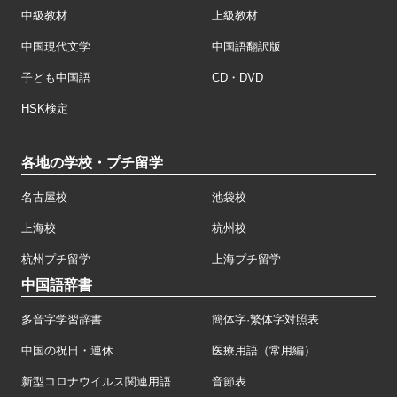
中級教材
上級教材
中国現代文学
中国語翻訳版
子ども中国語
CD・DVD
HSK検定
各地の学校・プチ留学
名古屋校
池袋校
上海校
杭州校
杭州プチ留学
上海プチ留学
中国語辞書
多音字学習辞書
簡体字·繁体字対照表
中国の祝日・連休
医療用語（常用編）
新型コロナウイルス関連用語
音節表