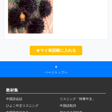
★マイ単語帳に入れる
▲
ページトップへ
教材集
中国語会話
リスニング「時事中文」
ひよこ中文リスニング
中国語歌詞