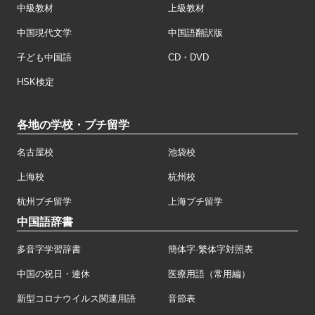
中級教材
上級教材
中国現代文学
中国語翻訳版
子ども中国語
CD・DVD
HSK検定
各地の学校・プチ留学
名古屋校
池袋校
上海校
杭州校
杭州プチ留学
上海プチ留学
中国語辞書
多音字学習辞書
簡体字·繁体字対照表
中国の祝日・連休
医療用語（常用編）
新型コロナウイルス関連用語
音節表