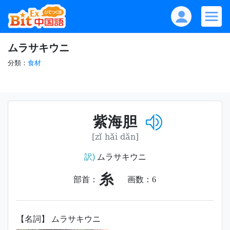
ムラサキウニ
分類：
食材
紫海胆
[zǐ hǎi dǎn]
訳)
ムラサキウニ
糸
部首：
画数：
6
【名詞】 ムラサキウニ