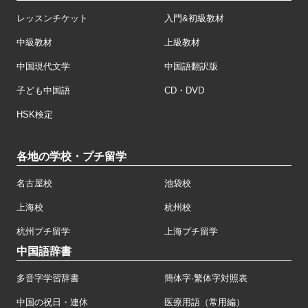
レッスンチケット
入門&初級教材
中級教材
上級教材
中国現代文学
中国語翻訳版
子ども中国語
CD・DVD
HSK検定
各地の学校・プチ留学
名古屋校
池袋校
上海校
杭州校
杭州プチ留学
上海プチ留学
中国語辞書
多音字学習辞書
簡体字·繁体字対照表
中国の祝日・連休
医療用語（常用編）