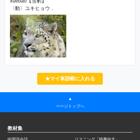
xuěbào【雪豹】
〈動〉ユキヒョウ．
★マイ単語帳に入れる
▲
ページトップへ
教材集
中国語会話
リスニング「時事中文」