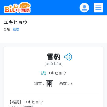
ユキヒョウ
分類：
動物
雪豹
[xuě bào]
訳)
ユキヒョウ
雨
部首：
画数：
3
【名詞】 ユキヒョウ