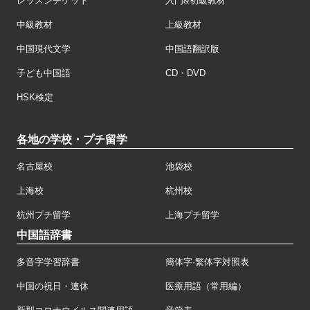
レッスンチケット
入門&初級教材
中級教材
上級教材
中国現代文学
中国語翻訳版
子ども中国語
CD・DVD
HSK検定
各地の学校・プチ留学
名古屋校
池袋校
上海校
杭州校
杭州プチ留学
上海プチ留学
中国語辞書
多音字学習辞書
簡体字·繁体字対照表
中国の祝日・連休
医療用語（常用編）