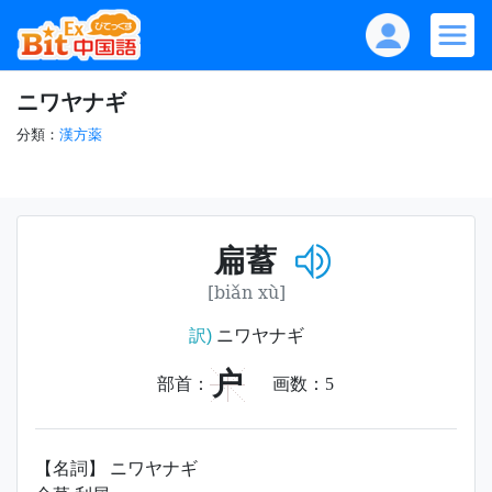
ニワヤナギ
分類：
漢方薬
扁蓄
[biǎn xù]
訳)
ニワヤナギ
户
部首：
画数：
5
【名詞】 ニワヤナギ