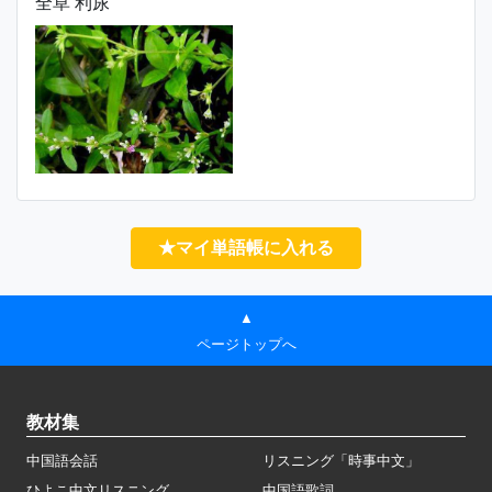
全草 利尿
★マイ単語帳に入れる
▲
ページトップへ
教材集
中国語会話
リスニング「時事中文」
ひよこ中文リスニング
中国語歌詞