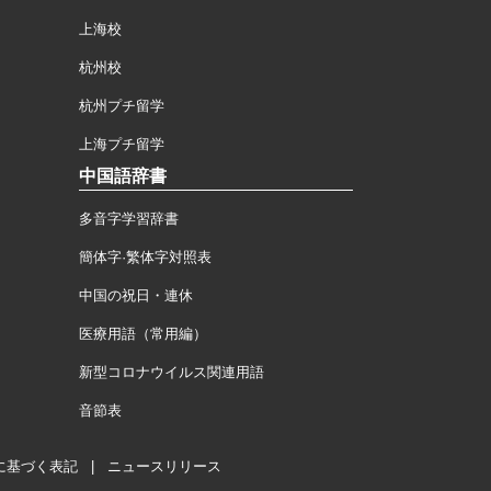
上海校
杭州校
杭州プチ留学
上海プチ留学
中国語辞書
多音字学習辞書
簡体字·繁体字対照表
中国の祝日・連休
医療用語（常用編）
新型コロナウイルス関連用語
音節表
に基づく表記
|
ニュースリリース