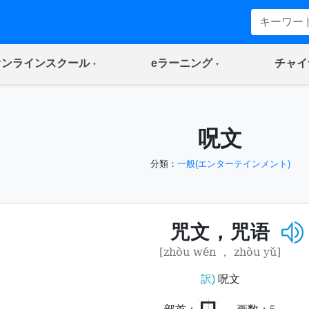
(current)
(current)
オンラインスクール
eラーニング
チャイ
呪文
分類：
一般(エンターテインメント)
咒文，咒语
[zhòu wén ， zhòu yǔ]
訳)
呪文