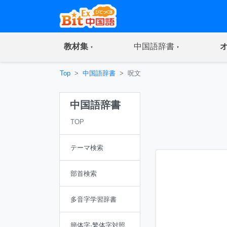
(current)
(current)
教材集
中国語辞書
Top
中国語辞書
呪文
中国語辞書
TOP
テーマ検索
部首検索
多音字学習辞書
簡体字·繁体字対照