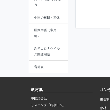
表
中国の祝日・連休
医療用語（常用
編）
新型コロナウイル
ス関連用語
音節表
教材集
オン
中国語会話
担任制
リスニング「時事中文」
教材・