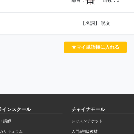
口
部首：
画数：
5
【名詞】 呪文
★マイ単語帳に入れる
ラインスクール
チャイナモール
・講師
レッスンチケット
カリキュラム
入門&初級教材