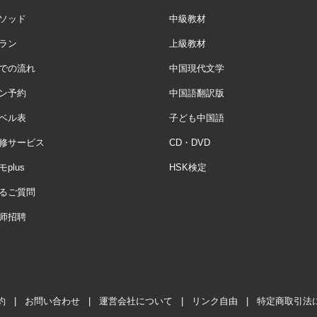
ソッド
中級教材
ラン
上級教材
での流れ
中国現代文学
ン予約
中国語翻訳版
ベル表
子ども中国語
修サービス
CD・DVD
plus
HSK検定
るご質問
师招聘
約
|
お問い合わせ
|
運営会社について
|
リンク自由
|
特定商取引法