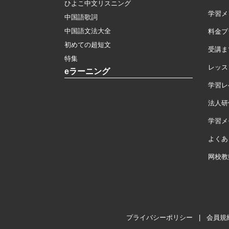
ひよこ中文リスニング
学習メ
中国語歌詞
中国語文法大全
料金プ
初めての超短文
受講ま
特集
レッス
eラーニング
学習レ
法人研
学習メモ
よくあ
网校教
プライバシーポリシー
|
会員規