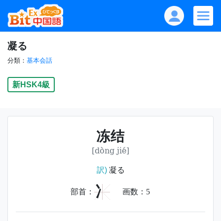
凝る
分類：
基本会話
新HSK4級
冻结
[dòng jié]
訳)
凝る
冫
部首：
画数：
5