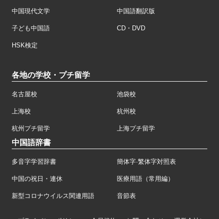
中国現代文学
中国語翻訳版
子ども中国語
CD・DVD
HSK検定
各地の学校・プチ留学
名古屋校
池袋校
上海校
杭州校
杭州プチ留学
上海プチ留学
中国語辞書
多音字学習辞書
簡体字·繁体字対照表
中国の祝日・連休
医療用語（常用編）
新型コロナウイルス関連用語
音節表