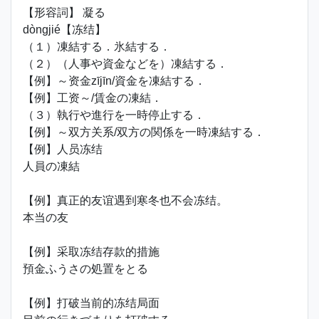
【形容詞】 凝る
dòngjié【冻结】
（１）凍結する．氷結する．
（２）（人事や資金などを）凍結する．
【例】～资金zījīn/資金を凍結する．
【例】工资～/賃金の凍結．
（３）執行や進行を一時停止する．
【例】～双方关系/双方の関係を一時凍結する．
【例】人员冻结
人員の凍結
【例】真正的友谊遇到寒冬也不会冻结。
本当の友
【例】采取冻结存款的措施
預金ふうさの処置をとる
【例】打破当前的冻结局面