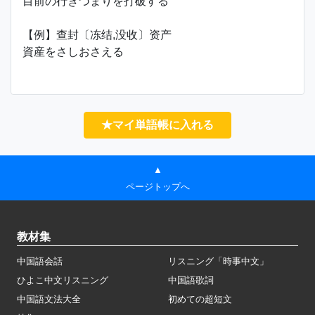
目前の行きづまりを打破する
【例】查封〔冻结,没收〕资产
資産をさしおさえる
★マイ単語帳に入れる
▲
ページトップへ
教材集
中国語会話
リスニング「時事中文」
ひよこ中文リスニング
中国語歌詞
中国語文法大全
初めての超短文