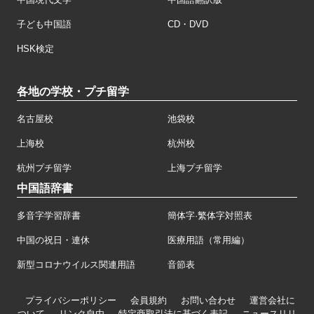
子ども中国語
CD・DVD
HSK検定
各地の学校・プチ留学
名古屋校
池袋校
上海校
杭州校
杭州プチ留学
上海プチ留学
中国語辞書
多音字学習辞書
簡体字·繁体字対照表
中国の祝日・連休
医療用語（常用編）
新型コロナウイルス関連用語
音節表
プライバシーポリシー
会員規約
お問い合わせ
運営会社に
ついて
リンク自由
特定商取引法に基づく表記
ニュースリリ