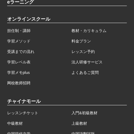
eラーニング
オンラインスクール
担任制・講師
教材・カリキュラム
学習メソッド
料金プラン
受講までの流れ
レッスン予約
学習レベル表
法人研修サービス
学習メモplus
よくあるご質問
网校教师招聘
チャイナモール
レッスンチケット
入門&初級教材
中級教材
上級教材
中国現代文学
中国語翻訳版