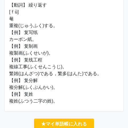
【動詞】 繰り返す
[ｆù]
奙
重複(じゅうふく)する。
【例】 复写纸
カーボン紙。
【例】 复制画
複製画(ふくせいが)。
【例】 复线工程
複線工事(ふくせんこうじ)。
繁雑(はんざつ)である，繁多(はんた)である。
【例】 复分解
複分解(ふくぶんかい)。
【例】 复姓
複姓(ふつう二字の姓)。
★マイ単語帳に入れる