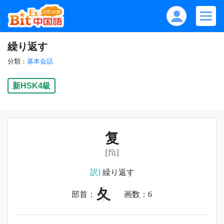
繰り返す
分類：
基本会話
新HSK4級
复
[fù]
訳)
繰り返す
夂
部首：
画数：
6