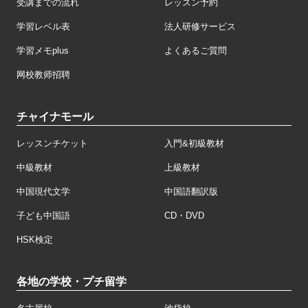
受講までの流れ
レッスン予約
学習レベル表
法人研修サービス
学習メモplus
よくあるご質問
网校教师招聘
チャイナモール
レッスンチケット
入門&初級教材
中級教材
上級教材
中国現代文学
中国語翻訳版
子ども中国語
CD・DVD
HSK検定
各地の学校・プチ留学