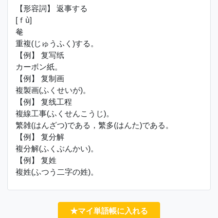
【形容詞】 返事する
[ｆù]
奙
重複(じゅうふく)する。
【例】 复写纸
カーボン紙。
【例】 复制画
複製画(ふくせいが)。
【例】 复线工程
複線工事(ふくせんこうじ)。
繁雑(はんざつ)である，繁多(はんた)である。
【例】 复分解
複分解(ふくぶんかい)。
【例】 复姓
複姓(ふつう二字の姓)。
★マイ単語帳に入れる