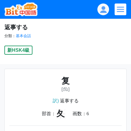
返事する
分類：
基本会話
新HSK4級
复
[fù]
訳)
返事する
夂
部首：
画数：
6