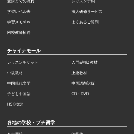
受講までの流れ
レッスン予約
学習レベル表
法人研修サービス
学習メモplus
よくあるご質問
网校教师招聘
チャイナモール
レッスンチケット
入門&初級教材
中級教材
上級教材
中国現代文学
中国語翻訳版
子ども中国語
CD・DVD
HSK検定
各地の学校・プチ留学