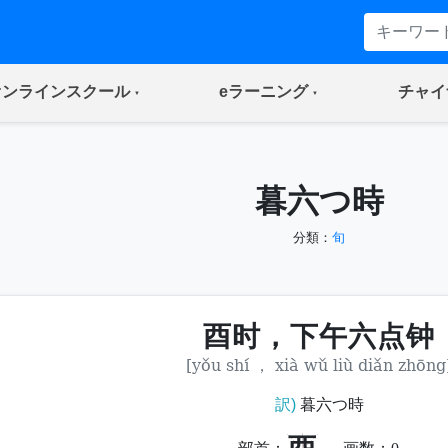
(current)
(current)
オンラインスクール
eラーニング
チャイ
暮六つ時
分類：
旬
酉时，下午六点钟
[yǒu shí ， xià wǔ liù diǎn zhōng
訳)
暮六つ時