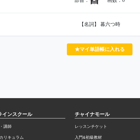
酉
部首：
画数：
0
【名詞】 暮六つ時
★マイ単語帳に入れる
ラインスクール
チャイナモール
・講師
レッスンチケット
カリキュラム
入門&初級教材