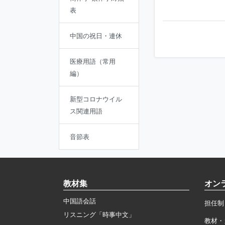
表
中国の祝日・連休
医療用語（常用
編）
新型コロナウイル
ス関連用語
音節表
教材集
オン
中国語会話
担任制
リスニング「時事中文」
教材・