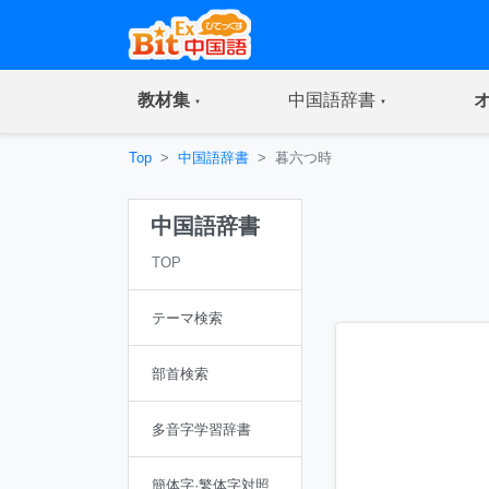
(current)
(current)
教材集
中国語辞書
Top
中国語辞書
暮六つ時
中国語辞書
TOP
テーマ検索
部首検索
多音字学習辞書
簡体字·繁体字対照