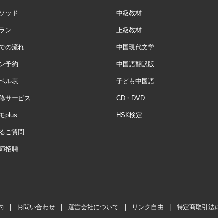
ソッド
中級教材
ラン
上級教材
での流れ
中国現代文学
ン予約
中国語翻訳版
ベル表
子ども中国語
修サービス
CD・DVD
plus
HSK検定
るご質問
师招聘
約
|
お問い合わせ
|
運営会社について
|
リンク自由
|
特定商取引法