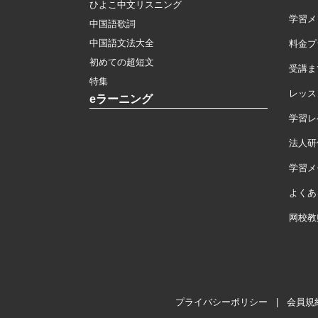
ひよこ中文リスニング
学習メ
中国語歌詞
中国語文法大全
料金プ
初めての超短文
受講ま
特集
レッス
eラーニング
学習レ
法人研
学習メモ
よくあ
网校教
プライバシーポリシー
|
会員規