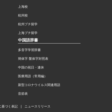
上海校
杭州校
杭州プチ留学
上海プチ留学
中国語辞書
多音字学習辞書
簡体字·繁体字対照表
中国の祝日・連休
医療用語（常用編）
新型コロナウイルス関連用語
音節表
に基づく表記
|
ニュースリリース