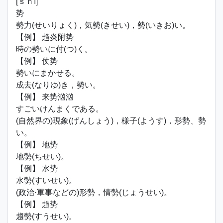
[ｓｈì]
势
勢力(せいりょく)，気勢(きせい)，勢(いきお)い。
【例】 趋炎附势
時の勢いに付(つ)く。
【例】 仗势
勢いにまかせる。
成去(なりゆ)き，勢い。
【例】 来势汹汹
すごいけんまくである。
(自然界の)現象(げんしょう)，様子(ようす)，形勢、勢
い。
【例】 地势
地勢(ちせい)。
【例】 水势
水勢(すいせい)。
(政治·軍事などの)形勢，情勢(じょうせい)。
【例】 趋势
趨勢(すうせい)。