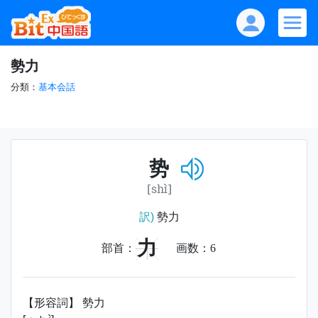
勢力
分類：
基本会話
势
[shì]
訳)
勢力
力
部首：
画数：
6
【形容詞】 勢力