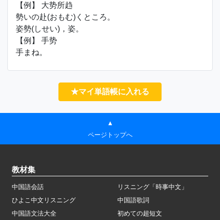
【例】 大势所趋
勢いの赴(おもむ)くところ。
姿勢(しせい)，姿。
【例】 手势
手まね。
★マイ単語帳に入れる
▲
ページトップへ
教材集
中国語会話
リスニング「時事中文」
ひよこ中文リスニング
中国語歌詞
中国語文法大全
初めての超短文