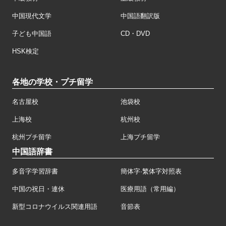
中国現代文学
中国語翻訳版
子ども中国語
CD・DVD
HSK検定
各地の学校・プチ留学
名古屋校
池袋校
上海校
杭州校
杭州プチ留学
上海プチ留学
中国語辞書
多音字学習辞書
簡体字·繁体字対照表
中国の祝日・連休
医療用語（常用編）
新型コロナウイルス関連用語
音節表