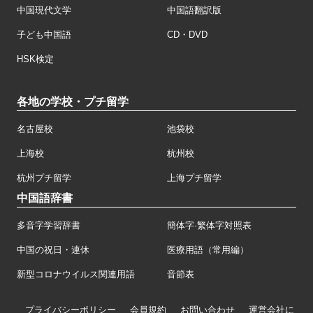
中国現代文学
中国語翻訳版
子ども中国語
CD・DVD
HSK検定
各地の学校・プチ留学
名古屋校
池袋校
上海校
杭州校
杭州プチ留学
上海プチ留学
中国語辞書
多音字学習辞書
簡体字·繁体字対照表
中国の祝日・連休
医療用語（常用編）
新型コロナウイルス関連用語
音節表
プライバシーポリシー
会員規約
お問い合わせ
運営会社に