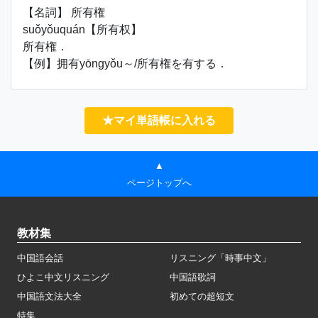
【名詞】 所有権
suǒyǒuquán【所有权】
所有権．
【例】拥有yōngyǒu～/所有権を有する．
★マイ単語帳に入れる
▲
ページトップへ
教材集
中国語会話
リスニング「時事中文」
ひよこ中文リスニング
中国語歌詞
中国語文法大全
初めての超短文
特集