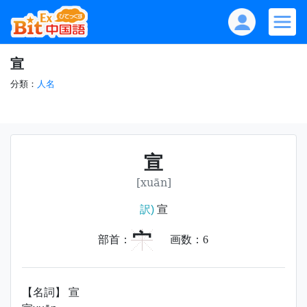
宣
分類：
人名
宣
[xuān]
訳)
宣
宀
部首：
画数：
6
【名詞】 宣