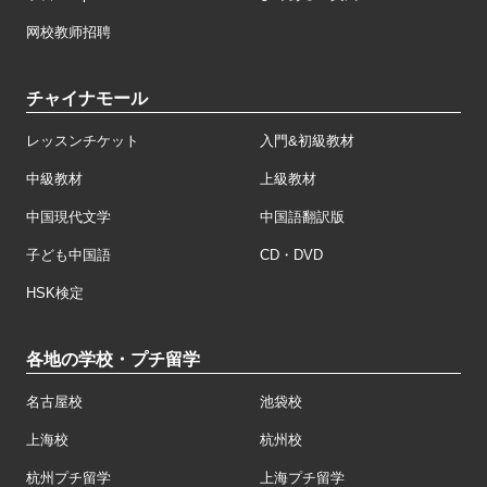
网校教师招聘
チャイナモール
レッスンチケット
入門&初級教材
中級教材
上級教材
中国現代文学
中国語翻訳版
子ども中国語
CD・DVD
HSK検定
各地の学校・プチ留学
名古屋校
池袋校
上海校
杭州校
杭州プチ留学
上海プチ留学