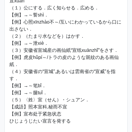
宣xuān
（１）公にする．広く知らせる．広める．
【例】→～誓shì．
【例】心照xīnzhào不～/互いにわかっているから口に
出さない．
（２）（たまり水などを）はかす．
【例】→～泄xiè．
（３）安徽省宣城産の画仙紙“宣纸xuānzhǐ”をさす．
【例】虎皮hǔpí～/トラの皮のような斑紋のある画仙
紙．
（４）安徽省の“宣城”,あるいは雲南省の“宣威”を指
す．
【例】→～笔bǐ．
【例】→～腿tuǐ．
（５）〈姓〉宣（せん）・シュアン．
【成語】照本宣科,秘而不宣
【例】宣布处于紧急状态
ひじょうじたい宣言を発する