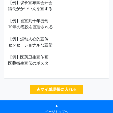
【例】议长宣布国会开会
議長がかいいんを宣する
【例】被宣判十年徒刑
10年の懲役を宣告される
【例】煽动人心的宣传
センセーショナルな宣伝
【例】医药卫生宣传画
医薬衛生宣伝のポスター
★マイ単語帳に入れる
▲
ページトップへ