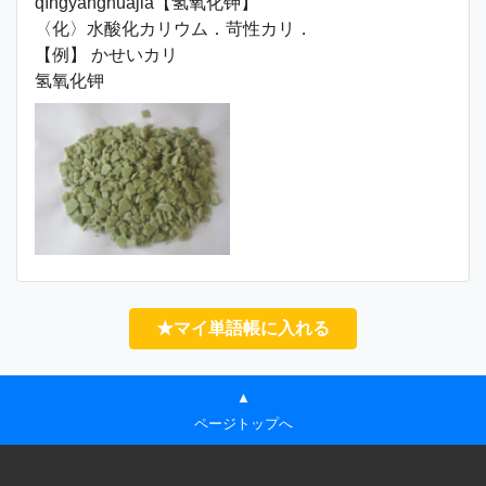
qīngyǎnghuàjiǎ【氢氧化钾】
〈化〉水酸化カリウム．苛性カリ．
【例】 かせいカリ
氢氧化钾
★マイ単語帳に入れる
▲
ページトップへ