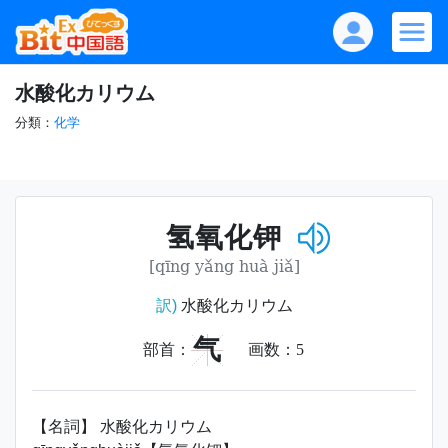
水酸化カリウム
分類：
化学
氢氧化钾
[qīng yǎng huà jiǎ]
訳)
水酸化カリウム
气
部首：
画数：
5
【名詞】 水酸化カリウム