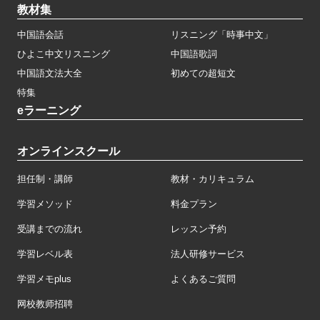
教材集
中国語会話
リスニング「時事中文」
ひよこ中文リスニング
中国語歌詞
中国語文法大全
初めての超短文
特集
eラーニング
オンラインスクール
担任制・講師
教材・カリキュラム
学習メソッド
料金プラン
受講までの流れ
レッスン予約
学習レベル表
法人研修サービス
学習メモplus
よくあるご質問
网校教师招聘