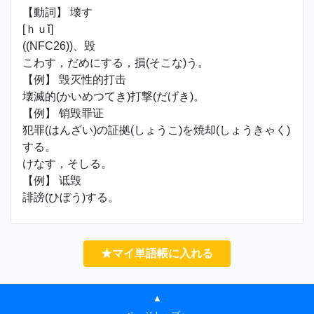
【動詞】 壊す
[ｈｕǐ]
((NFC26))、毁
こわす，だめにする，損(そこな)う。
【例】 毁灭性的打击
壊滅的(かいめつてき)打撃(だげき)。
【例】 销毁罪证
犯罪(はんざい)の証拠(しょうこ)を焼却(しょうきゃく)
する。
けなす，そしる。
【例】 诋毁
誹謗(ひぼう)する。
★マイ単語帳に入れる
▲