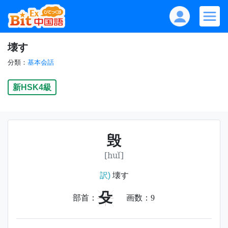
壊す
分類：
基本会話
新HSK4級
毁
[huǐ]
訳)
壊す
殳
部首：
画数：
9