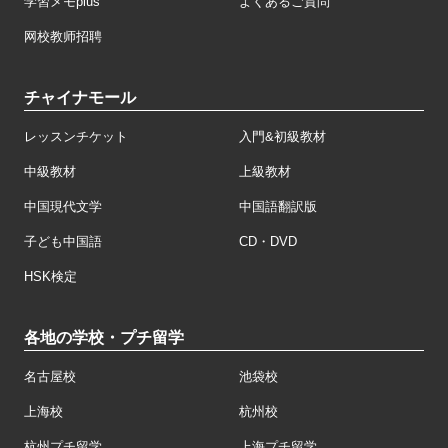
学習メモplus
よくあるご質問
网校教师招聘
チャイナモール
レッスンチケット
入門&初級教材
中級教材
上級教材
中国現代文学
中国語翻訳版
子ども中国語
CD・DVD
HSK検定
各地の学校・プチ留学
名古屋校
池袋校
上海校
杭州校
杭州プチ留学
上海プチ留学