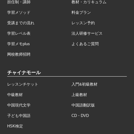
担任制・講師
教材・カリキュラム
学習メソッド
料金プラン
受講までの流れ
レッスン予約
学習レベル表
法人研修サービス
学習メモplus
よくあるご質問
网校教师招聘
チャイナモール
レッスンチケット
入門&初級教材
中級教材
上級教材
中国現代文学
中国語翻訳版
子ども中国語
CD・DVD
HSK検定