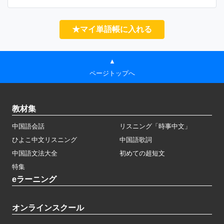
★マイ単語帳に入れる
▲
ページトップへ
教材集
中国語会話
リスニング「時事中文」
ひよこ中文リスニング
中国語歌詞
中国語文法大全
初めての超短文
特集
eラーニング
オンラインスクール