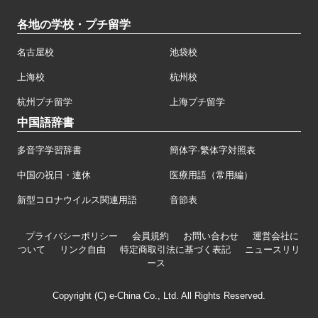
各地の学校・プチ留学
名古屋校
池袋校
上海校
杭州校
杭州プチ留学
上海プチ留学
中国語辞書
多音字学習辞書
簡体字·繁体字対照表
中国の祝日・連休
医療用語（常用編）
新型コロナウイルス関連用語
音節表
プライバシーポリシー
会員規約
お問い合わせ
運営会社に
ついて
リンク自由
特定商取引法に基づく表記
ニュースリリ
ース
Copyright (C) e-China Co., Ltd. All Rights Reserved.