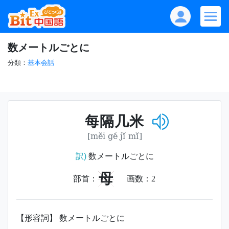
数メートルごとに
分類：
基本会話
每隔几米
[měi gé jǐ mǐ]
訳)
数メートルごとに
母
部首：
画数：
2
【形容詞】 数メートルごとに