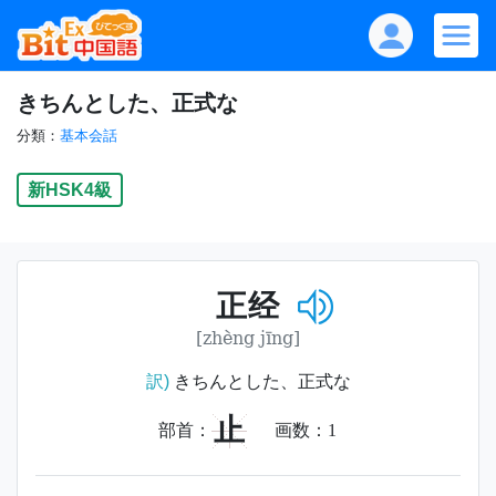
きちんとした、正式な
分類：
基本会話
新HSK4級
正经
[zhèng jīng]
訳)
きちんとした、正式な
止
部首：
画数：
1