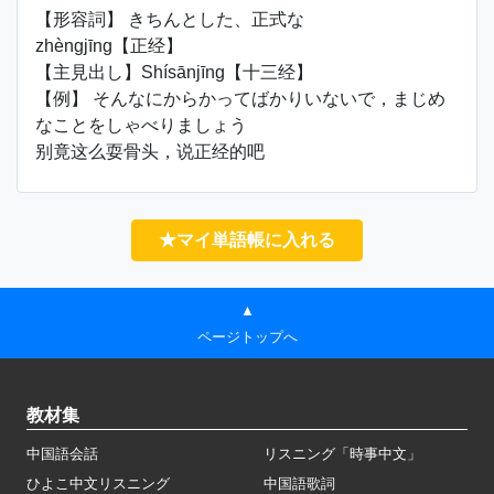
【形容詞】 きちんとした、正式な
zhèngjīng【正经】
【主見出し】Shísānjīng【十三经】
【例】 そんなにからかってばかりいないで，まじめ
なことをしゃべりましょう
别竟这么耍骨头，说正经的吧
★マイ単語帳に入れる
▲
ページトップへ
教材集
中国語会話
リスニング「時事中文」
ひよこ中文リスニング
中国語歌詞