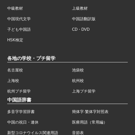
中級教材
上級教材
中国現代文学
中国語翻訳版
子ども中国語
CD・DVD
HSK検定
各地の学校・プチ留学
名古屋校
池袋校
上海校
杭州校
杭州プチ留学
上海プチ留学
中国語辞書
多音字学習辞書
簡体字·繁体字対照表
中国の祝日・連休
医療用語（常用編）
新型コロナウイルス関連用語
音節表