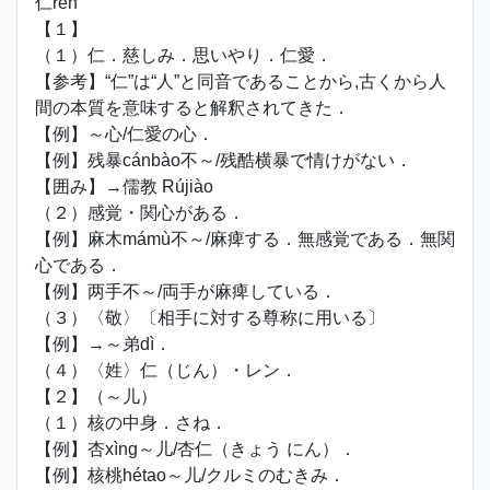
仁rén
【１】
（１）仁．慈しみ．思いやり．仁愛．
【参考】“仁”は“人”と同音であることから,古くから人
間の本質を意味すると解釈されてきた．
【例】～心/仁愛の心．
【例】残暴cánbào不～/残酷横暴で情けがない．
【囲み】→儒教 Rújiào
（２）感覚・関心がある．
【例】麻木mámù不～/麻痺する．無感覚である．無関
心である．
【例】两手不～/両手が麻痺している．
（３）〈敬〉〔相手に対する尊称に用いる〕
【例】→～弟dì．
（４）〈姓〉仁（じん）・レン．
【２】（～儿）
（１）核の中身．さね．
【例】杏xìng～儿/杏仁（きょう にん）．
【例】核桃hétao～儿/クルミのむきみ．