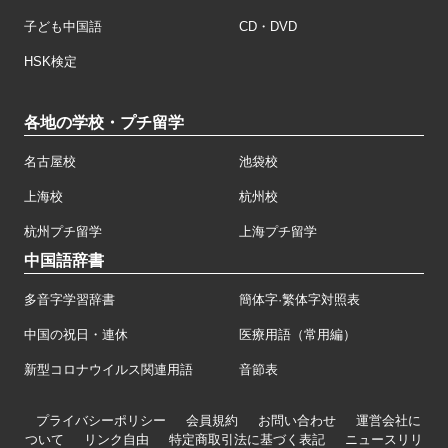
子ども中国語
CD・DVD
HSK検定
各地の学校・プチ留学
名古屋校
池袋校
上海校
杭州校
杭州プチ留学
上海プチ留学
中国語辞書
多音字学習辞書
簡体字·繁体字対照表
中国の祝日・連休
医療用語（常用編）
新型コロナウイルス関連用語
音節表
プライバシーポリシー
会員規約
お問い合わせ
運営会社に
ついて
リンク自由
特定商取引法に基づく表記
ニュースリリ