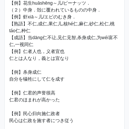
【例】花生huāshēng～儿/ピーナッツ．
（２）中身．殻に覆われているものの中身．
【例】虾xiā～儿/エビのむき身．
【熟語】不仁,成仁,果仁儿,核hé仁,麻仁,砂仁,松仁,桃
táo仁,种仁
【成語】当dāng仁不让,见仁见智,杀身成仁,为wéi富不
仁,一视同仁
【例】仁者人也，义者宜也
仁とは人なり，義とは宜なり
【例】杀身成仁
自分を犠牲にして仁を成す
【例】仁君的声誉很高
仁君のほまれが高かった
【例】民心归向施仁政者
民心は仁政を施す者につき従う