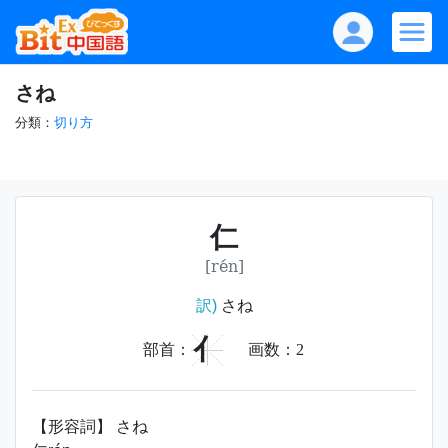
さね
分類：
切り方
仁
[rén]
訳)
さね
亻
部首：
画数：
2
【形容詞】 さね