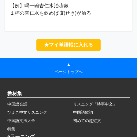
【例】喝一碗杏仁水治咳嗽
１杯の杏仁水を飲めば咳(せき)が治る
★マイ単語帳に入れる
▲
ページトップへ
教材集
中国語会話
リスニング「時事中文」
ひよこ中文リスニング
中国語歌詞
中国語文法大全
初めての超短文
特集
eラーニング