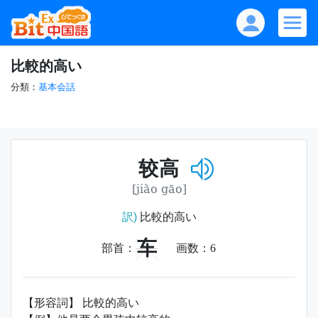
比較的高い
分類：
基本会話
较高
[jiào gāo]
訳)
比較的高い
车
部首：
画数：
6
【形容詞】 比較的高い