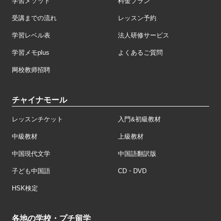
学習メソッド
料金プラン
受講までの流れ
レッスン予約
学習レベル表
法人研修サービス
学習メモplus
よくあるご質問
网校教师招聘
チャイナモール
レッスンチケット
入門&初級教材
中級教材
上級教材
中国現代文学
中国語翻訳版
子ども中国語
CD・DVD
HSK検定
各地の学校・プチ留学