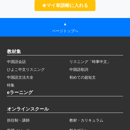
★マイ単語帳に入れる
▲
ページトップへ
教材集
中国語会話
リスニング「時事中文」
ひよこ中文リスニング
中国語歌詞
中国語文法大全
初めての超短文
特集
eラーニング
オンラインスクール
担任制・講師
教材・カリキュラム