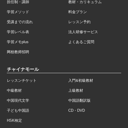
担任制・講師
教材・カリキュラム
学習メソッド
料金プラン
受講までの流れ
レッスン予約
学習レベル表
法人研修サービス
学習メモplus
よくあるご質問
网校教师招聘
チャイナモール
レッスンチケット
入門&初級教材
中級教材
上級教材
中国現代文学
中国語翻訳版
子ども中国語
CD・DVD
HSK検定