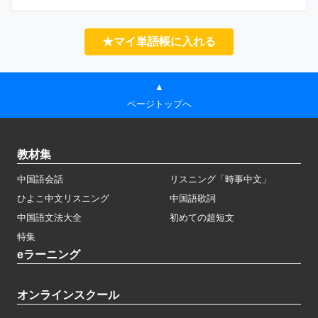
★マイ単語帳に入れる
▲
ページトップへ
教材集
中国語会話
リスニング「時事中文」
ひよこ中文リスニング
中国語歌詞
中国語文法大全
初めての超短文
特集
eラーニング
オンラインスクール