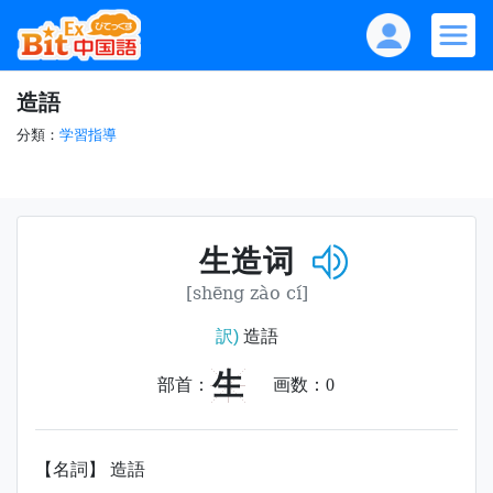
造語
分類：
学習指導
生造词
[shēng zào cí]
訳)
造語
生
部首：
画数：
0
【名詞】 造語