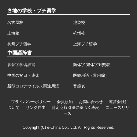
各地の学校・プチ留学
名古屋校
池袋校
上海校
杭州校
杭州プチ留学
上海プチ留学
中国語辞書
多音字学習辞書
簡体字·繁体字対照表
中国の祝日・連休
医療用語（常用編）
新型コロナウイルス関連用語
音節表
プライバシーポリシー
会員規約
お問い合わせ
運営会社に
ついて
リンク自由
特定商取引法に基づく表記
ニュースリリ
ース
Copyright (C) e-China Co., Ltd. All Rights Reserved.