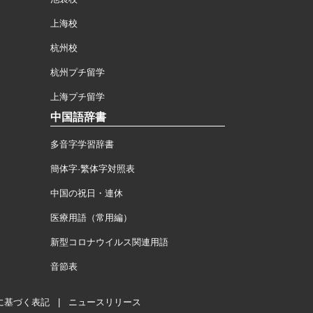
上海校
杭州校
杭州プチ留学
上海プチ留学
中国語辞書
多音字学習辞書
簡体字·繁体字対照表
中国の祝日・連休
医療用語（常用編）
新型コロナウイルス関連用語
音節表
に基づく表記
|
ニュースリリース