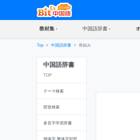
(current)
(current)
教材集
中国語辞書
Top
中国語辞書
骨組み
中国語辞書
TOP
テーマ検索
部首検索
多音字学習辞書
簡体字·繁体字対照