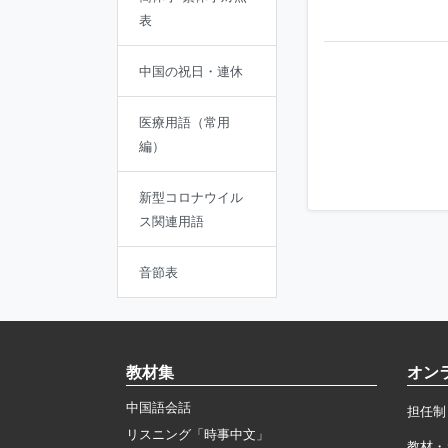
表
中国の祝日・連休
医療用語（常用
編）
新型コロナウイル
ス関連用語
音節表
教材集
オン
中国語会話
担任制
リスニング「時事中文」
教材・