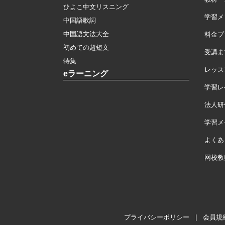
ひよこ中文リスニング
学習メ
中国語歌詞
中国語文法大全
料金プ
初めての超短文
受講ま
特集
レッス
eラーニング
学習レ
法人研
学習メモ
よくあ
网校教
プライバシーポリシー
|
会員規