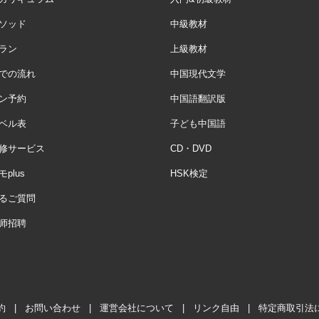
ソッド
中級教材
ラン
上級教材
での流れ
中国現代文学
ン予約
中国語翻訳版
ベル表
子ども中国語
修サービス
CD・DVD
plus
HSK検定
るご質問
师招聘
約
|
お問い合わせ
|
運営会社について
|
リンク自由
|
特定商取引法