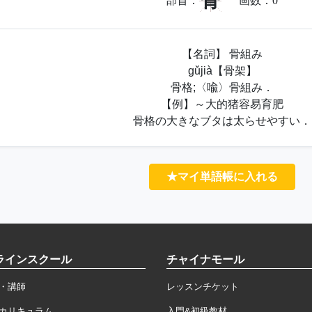
骨
部首：
画数：
0
【名詞】 骨組み
gǔjià【骨架】
骨格;〈喩〉骨組み．
【例】～大的猪容易育肥
骨格の大きなブタは太らせやすい．
★マイ単語帳に入れる
ラインスクール
チャイナモール
・講師
レッスンチケット
カリキュラム
入門&初級教材