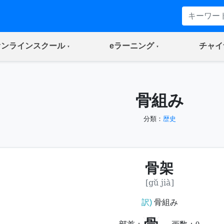
(current)
(current)
オンラインスクール
eラーニング
チャイ
骨組み
分類：
歴史
骨架
[gǔ jià]
訳)
骨組み