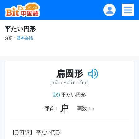
平たい円形
分類：
基本会話
扁圆形
[biǎn yuán xíng]
訳)
平たい円形
户
部首：
画数：
5
【形容詞】 平たい円形