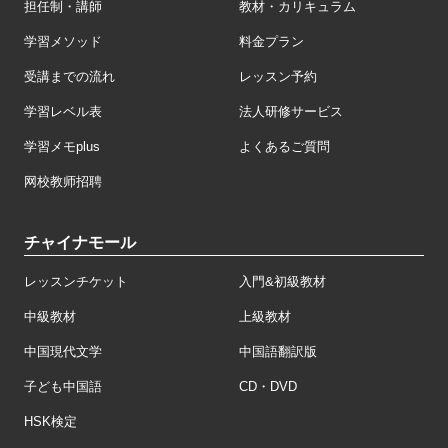
担任制・講師
教材・カリキュラム
学習メソッド
料金プラン
受講までの流れ
レッスン予約
学習レベル表
法人研修サービス
学習メモplus
よくあるご質問
网校教师招聘
チャイナモール
レッスンチケット
入門&初級教材
中級教材
上級教材
中国現代文学
中国語翻訳版
子ども中国語
CD・DVD
HSK検定