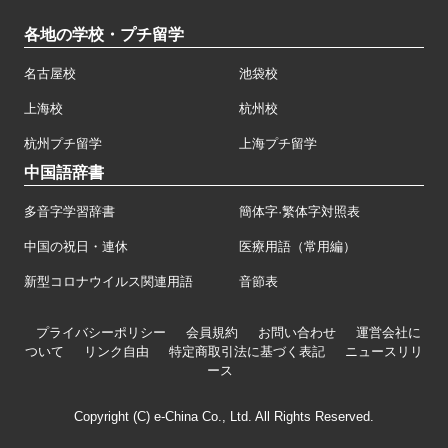
各地の学校・プチ留学
名古屋校
池袋校
上海校
杭州校
杭州プチ留学
上海プチ留学
中国語辞書
多音字学習辞書
簡体字·繁体字対照表
中国の祝日・連休
医療用語（常用編）
新型コロナウイルス関連用語
音節表
プライバシーポリシー
会員規約
お問い合わせ
運営会社に
ついて
リンク自由
特定商取引法に基づく表記
ニュースリリ
ース
Copyright (C) e-China Co., Ltd. All Rights Reserved.