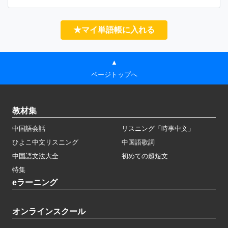
★マイ単語帳に入れる
▲
ページトップへ
教材集
中国語会話
リスニング「時事中文」
ひよこ中文リスニング
中国語歌詞
中国語文法大全
初めての超短文
特集
eラーニング
オンラインスクール