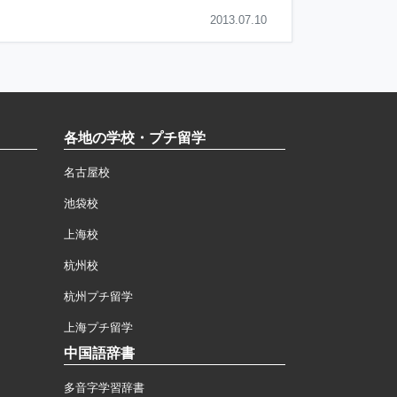
2013.07.10
各地の学校・プチ留学
名古屋校
池袋校
上海校
杭州校
杭州プチ留学
上海プチ留学
中国語辞書
多音字学習辞書