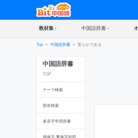
(current)
(current)
教材集
中国語辞書
Top
中国語辞書
安らかである
中国語辞書
TOP
テーマ検索
部首検索
多音字学習辞書
簡体字·繁体字対照