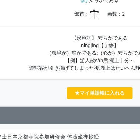
訳)
安らかである
宀
部首：
画数：
2
【形容詞】 安らかである
níngjìng【宁静】
（環境が）静かである;（心が）安らかで
【例】游人散sàn后,湖上十分～
遊覧客が引き揚げてしまった後,湖上はたいへん
★マイ単語帳に入れる
护士日本京都寺院参加研修会 体验坐禅抄经