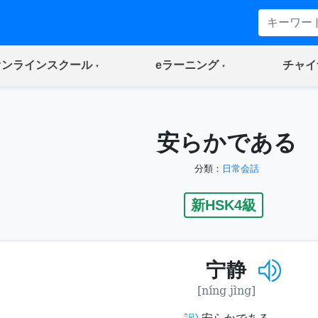
(current)
(current)
オンラインスクール
eラーニング
チャイ
安らかである
分類：
日常会話
新HSK4級
宁静
[níng jìng]