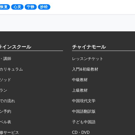
恢复
心灵
宁静
抄经
ラインスクール
チャイナモール
・講師
レッスンチケット
カリキュラム
入門&初級教材
ソッド
中級教材
ラン
上級教材
での流れ
中国現代文学
ン予約
中国語翻訳版
ベル表
子ども中国語
修サービス
CD・DVD