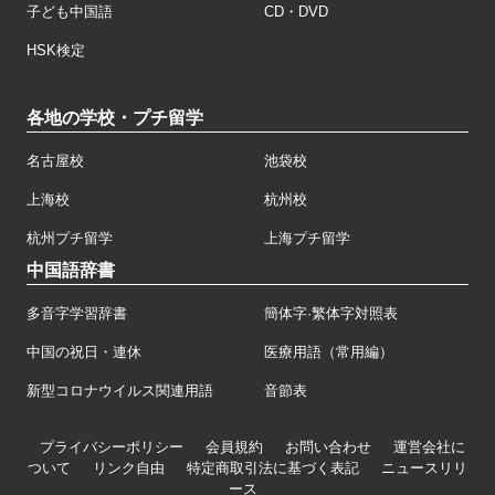
子ども中国語
CD・DVD
HSK検定
各地の学校・プチ留学
名古屋校
池袋校
上海校
杭州校
杭州プチ留学
上海プチ留学
中国語辞書
多音字学習辞書
簡体字·繁体字対照表
中国の祝日・連休
医療用語（常用編）
新型コロナウイルス関連用語
音節表
プライバシーポリシー
会員規約
お問い合わせ
運営会社に
ついて
リンク自由
特定商取引法に基づく表記
ニュースリリ
ース