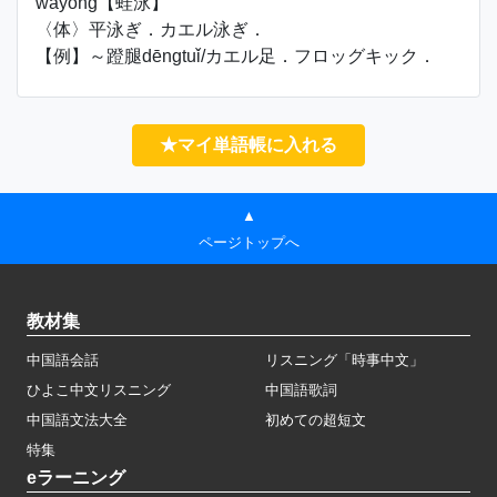
wāyǒng【蛙泳】
〈体〉平泳ぎ．カエル泳ぎ．
【例】～蹬腿dēngtuǐ/カエル足．フロッグキック．
★マイ単語帳に入れる
▲
ページトップへ
教材集
中国語会話
リスニング「時事中文」
ひよこ中文リスニング
中国語歌詞
中国語文法大全
初めての超短文
特集
eラーニング