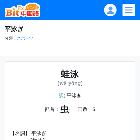
平泳ぎ
分類：
スポーツ
蛙泳
[wā yǒng]
訳)
平泳ぎ
虫
部首：
画数：
6
【名詞】 平泳ぎ